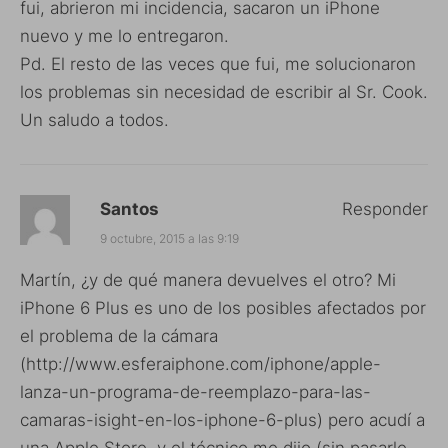
fui, abrieron mi incidencia, sacaron un iPhone
nuevo y me lo entregaron.
Pd. El resto de las veces que fui, me solucionaron
los problemas sin necesidad de escribir al Sr. Cook.
Un saludo a todos.
Santos
Responder
9 octubre, 2015 a las 9:19
Martín, ¿y de qué manera devuelves el otro? Mi
iPhone 6 Plus es uno de los posibles afectados por
el problema de la cámara
(
http://www.esferaiphone.com/iphone/apple-
lanza-un-programa-de-reemplazo-para-las-
camaras-isight-en-los-iphone-6-plus
) pero acudí a
una Apple Store, y el técnico me dijo (sin pasarle