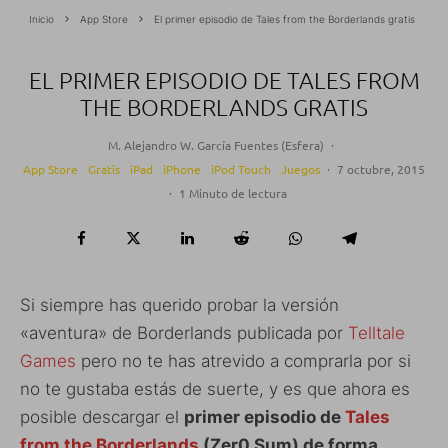
Inicio
App Store
El primer episodio de Tales from the Borderlands gratis
EL PRIMER EPISODIO DE TALES FROM
THE BORDERLANDS GRATIS
M. Alejandro W. García Fuentes (Esfera)
·
App Store
Gratis
iPad
iPhone
iPod Touch
Juegos
·
7 octubre, 2015
·
1 Minuto de lectura
Si siempre has querido probar la versión
«aventura» de Borderlands publicada por
Telltale
Games
pero no te has atrevido a comprarla por si
no te gustaba estás de suerte, y es que ahora es
posible descargar el
primer episodio de
Tales
from the Borderlands
(Zer0 Sum) de forma