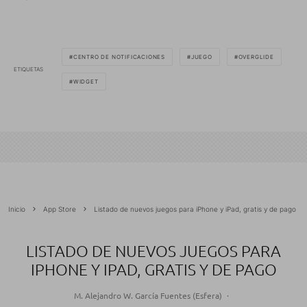
CENTRO DE NOTIFICACIONES
JUEGO
OVERGLIDE
ETIQUETAS
WIDGET
Inicio
App Store
Listado de nuevos juegos para iPhone y iPad, gratis y de pago
LISTADO DE NUEVOS JUEGOS PARA
IPHONE Y IPAD, GRATIS Y DE PAGO
M. Alejandro W. García Fuentes (Esfera)
·