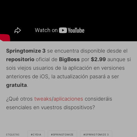
Springtomize 3
se encuentra disponible desde el
repositorio
oficial de
BigBoss
por
$2.99
aunque si
sois viejos usuarios de la aplicación en versiones
anteriores de iOS, la actualización pasará a ser
gratuita
.
¿Qué otros
tweaks
/
aplicaciones
consideráis
esenciales en vuestros dispositivos?
ETIQUETAS
CYDIA
SPRINGTOMIZE
SPRINGTOMIZE 3