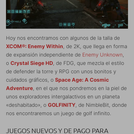
Hoy nos encontramos con algunos de la talla de
XCOM®: Enemy Within
, de 2K, que llega en forma
de expansión independiente de
Enemy Unknown
,
o
Crystal Siege HD
, de FDG, que mezcla el estilo
de defender la torre y RPG con unos bonitos y
cuidados gráficos, o
Space Age: A Cosmic
Adventure
, en el que nos pondremos en la piel de
unos exploradores intergalactivos en un planeta
«deshabitado», o
GOLFINITY
, de
NimbleBit, donde
nos encontraremos un juego de golf infinito.
JUEGOS NUEVOS Y DE PAGO PARA