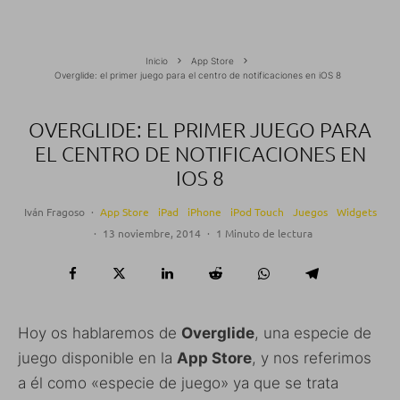
Inicio
App Store
Overglide: el primer juego para el centro de notificaciones en iOS 8
OVERGLIDE: EL PRIMER JUEGO PARA
EL CENTRO DE NOTIFICACIONES EN
IOS 8
Iván Fragoso
·
App Store
iPad
iPhone
iPod Touch
Juegos
Widgets
·
13 noviembre, 2014
·
1 Minuto de lectura
Hoy os hablaremos de
Overglide
, una especie de
juego disponible en la
App Store
, y nos referimos
a él como «especie de juego» ya que se trata