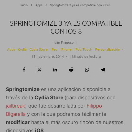
Inicio
Apps
Springtomize 3 ya es compatible con iOS 8
SPRINGTOMIZE 3 YA ES COMPATIBLE
CON IOS 8
Iván Fragoso
·
Apps
Cydia
Cydia Store
iPad
iPhone
iPod Touch
Personalización
·
13 noviembre, 2014
·
1 Minuto de lectura
Springtomize
es una aplicación disponible a
través de la
Cydia Store
(para dispositivos con
jailbreak
) que fue desarrollada por
Filippo
Bigarella
y con la que podremos fácilmente
modificar
hasta el más oscuro rincón de nuestros
dispositivos
iOS
.