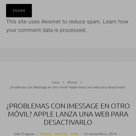
This site uses Akismet to reduce spam.
Learn how
your comment data is processed.
Inicio
iPhone
¿Problemas con iMessage en otro móvil? Apple lanza una web para desactivarlo
¿PROBLEMAS CON IMESSAGE EN OTRO
MÓVIL? APPLE LANZA UNA WEB PARA
DESACTIVARLO
Iván Fragoso
·
iPhone
Noticias
Web
·
14 noviembre, 2014
·