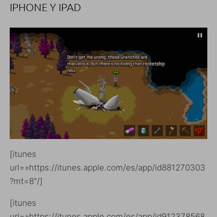
IPHONE Y IPAD
[itunes
url=»https://itunes.apple.com/es/app/id881270303
?mt=8″/]
[itunes
url=»https://itunes.apple.com/es/app/id912378568