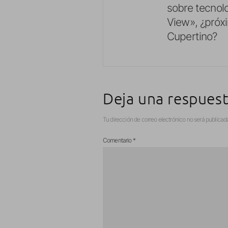
sobre tecnolo
View», ¿próx
Cupertino?
Deja una respues
Tu dirección de correo electrónico no será publicad
Comentario
*