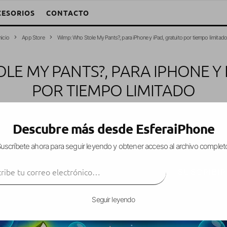
CESORIOS
CONTACTO
nicio
App Store
Wimp: Who Stole My Pants?, para iPhone y iPad, gratuito por tiempo limitad
LE MY PANTS?, PARA IPHONE Y 
POR TIEMPO LIMITADO
pp Store
Gratis
iPad
iPhone
iPod Touch
Juegos
·
6 abril, 2013
·
1 Min
Descubre más desde EsferaiPhone
uscríbete ahora para seguir leyendo y obtener acceso al archivo complet
ibe tu correo electrónico…
? es un
juego de puzles original
con un pequeño
SUSCRIBIR
Seguir leyendo