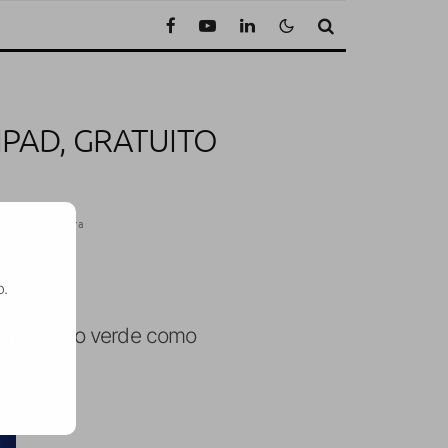
o
IPAD, GRATUITO
uto de lectura
o.
 marciano verde como
SE