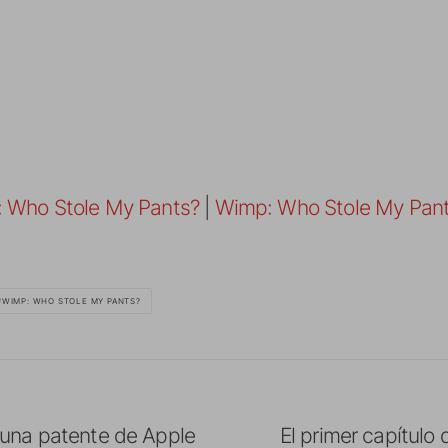
 Who Stole My Pants?
|
Wimp: Who Stole My Pan
WIMP: WHO STOLE MY PANTS?
una patente de Apple
El primer capítulo 