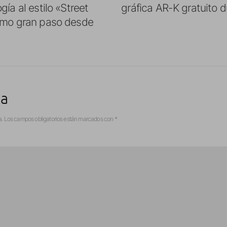
gía al estilo «Street
gráfica AR-K gratuito 
imo gran paso desde
ta
a.
Los campos obligatorios están marcados con
*