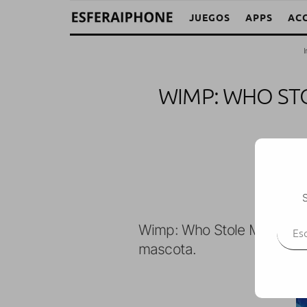
JUEGOS
APPS
AC
I
WIMP: WHO STO
Alba
·
A
S
Escr
Wimp: Who Stole My Pants
mascota.