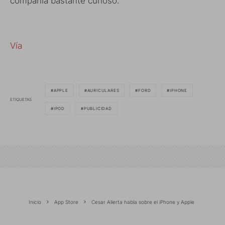
compañía bastante curioso.
Vía
APPLE
AURICULARES
FORD
IPHONE
ETIQUETAS
IPOD
PUBLICIDAD
Inicio
App Store
Cesar Alierta habla sobre el iPhone y Apple