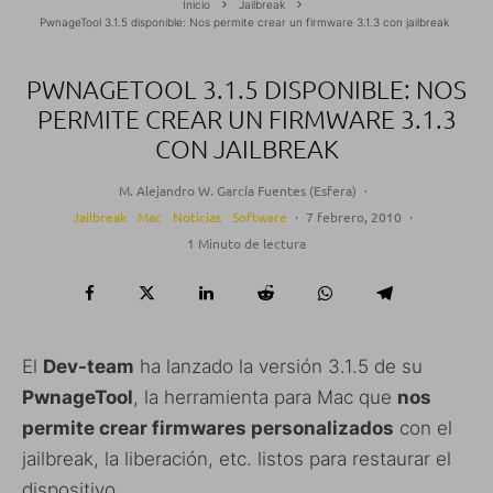
Inicio
Jailbreak
PwnageTool 3.1.5 disponible: Nos permite crear un firmware 3.1.3 con jailbreak
PWNAGETOOL 3.1.5 DISPONIBLE: NOS
PERMITE CREAR UN FIRMWARE 3.1.3
CON JAILBREAK
M. Alejandro W. García Fuentes (Esfera)
·
Jailbreak
Mac
Noticias
Software
·
7 febrero, 2010
·
1 Minuto de lectura
El
Dev-team
ha lanzado la versión 3.1.5 de su
PwnageTool
, la herramienta para Mac que
nos
permite crear firmwares personalizados
con el
jailbreak, la liberación, etc. listos para restaurar el
dispositivo.