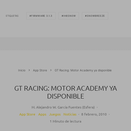
ETIQUETAS
FIRMWARE 3.1.3
IH8SN0W
SN0WBREEZE
Inicio
App Store
GT Racing: Motor Academy ya disponible
GT RACING: MOTOR ACADEMY YA
DISPONIBLE
M. Alejandro W. García Fuentes (Esfera)
·
App Store
Apps
Juegos
Noticias
·
8 febrero, 2010
·
1 Minuto de lectura