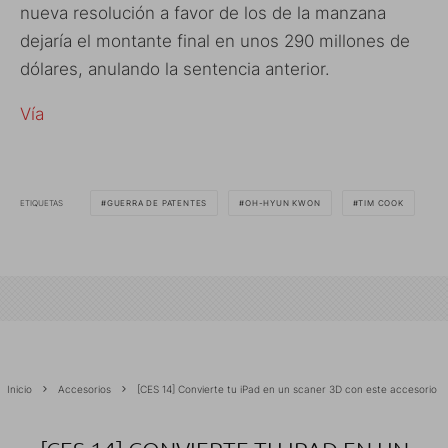
nueva resolución a favor de los de la manzana
dejaría el montante final en unos 290 millones de
dólares, anulando la sentencia anterior.
Vía
ETIQUETAS
GUERRA DE PATENTES
OH-HYUN KWON
TIM COOK
Inicio
Accesorios
[CES 14] Convierte tu iPad en un scaner 3D con este accesorio