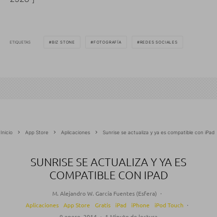
ETIQUETAS
BIZ STONE
FOTOGRAFÍA
REDES SOCIALES
Inicio
App Store
Aplicaciones
Sunrise se actualiza y ya es compatible con iPad
SUNRISE SE ACTUALIZA Y YA ES
COMPATIBLE CON IPAD
M. Alejandro W. García Fuentes (Esfera)
·
Aplicaciones
App Store
Gratis
iPad
iPhone
iPod Touch
·
9 enero, 2014
·
1 Minuto de lectura