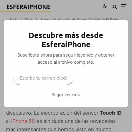
Inicio
Cydia
Aumenta la seguridad del iPhone 5S mediante BioProtect
Descubre más desde
AUMENTA LA SEGURIDAD DEL IPHONE
EsferaiPhone
5S MEDIANTE BIOPROTECT
Suscríbete ahora para seguir leyendo y obtener
Christian D. Pérez
·
Cydia
iPhone 5S
Jailbreak
·
11 enero, 2014
·
acceso al archivo completo.
1 Minuto de lectura
Escribe tu correo electrónico…
SUSCRIBIRSE
Seguir leyendo
El añadido del giroscopio al
iPhone 4
fue, en su
día, un claro ejemplo de la evolución natural del
dispositivo. La incorporación del sensor
Touch ID
al
iPhone 5S
es sin duda una de las novedades
más interesantes que hemos visto en mucho