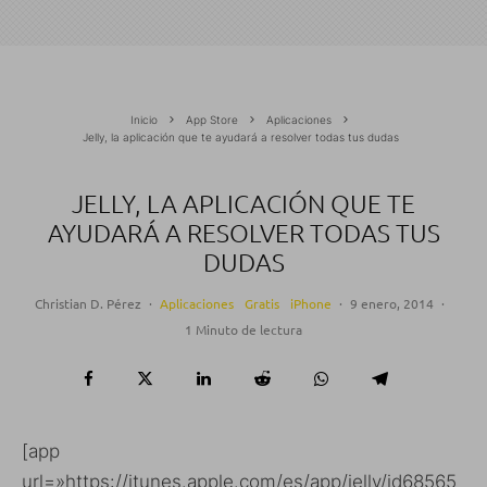
Inicio
App Store
Aplicaciones
Jelly, la aplicación que te ayudará a resolver todas tus dudas
JELLY, LA APLICACIÓN QUE TE
AYUDARÁ A RESOLVER TODAS TUS
DUDAS
Christian D. Pérez
·
Aplicaciones
Gratis
iPhone
·
9 enero, 2014
·
1 Minuto de lectura
[app
url=»https://itunes.apple.com/es/app/jelly/id68565