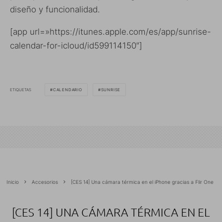
diseño y funcionalidad.
[app url=»https://itunes.apple.com/es/app/sunrise-
calendar-for-icloud/id599114150″]
ETIQUETAS
CALENDARIO
SUNRISE
Inicio
Accesorios
[CES 14] Una cámara térmica en el iPhone gracias a Flir One
[CES 14] UNA CÁMARA TÉRMICA EN EL