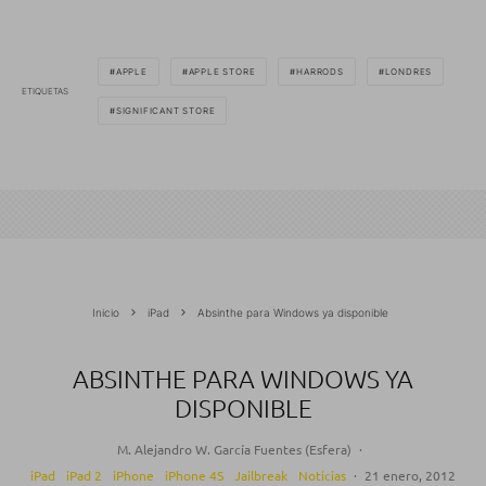
APPLE
APPLE STORE
HARRODS
LONDRES
ETIQUETAS
SIGNIFICANT STORE
Inicio
iPad
Absinthe para Windows ya disponible
ABSINTHE PARA WINDOWS YA
DISPONIBLE
M. Alejandro W. García Fuentes (Esfera)
·
iPad
iPad 2
iPhone
iPhone 4S
Jailbreak
Noticias
·
21 enero, 2012