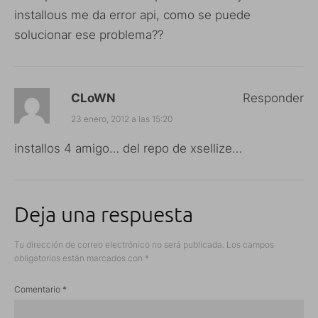
installous me da error api, como se puede
solucionar ese problema??
CLoWN
Responder
23 enero, 2012 a las 15:20
installos 4 amigo… del repo de xsellize…
Deja una respuesta
Tu dirección de correo electrónico no será publicada.
Los campos
obligatorios están marcados con
*
Comentario
*