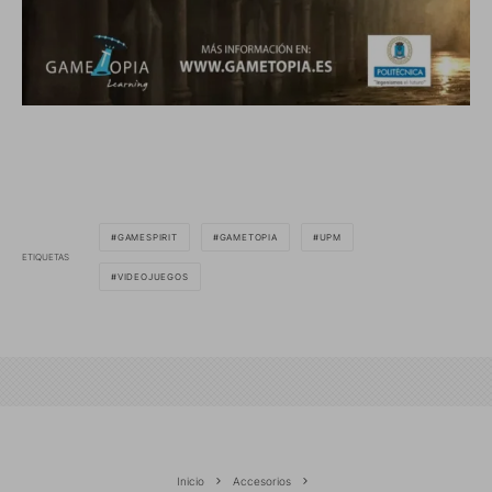
GAMESPIRIT
GAMETOPIA
UPM
ETIQUETAS
VIDEOJUEGOS
Inicio
Accesorios