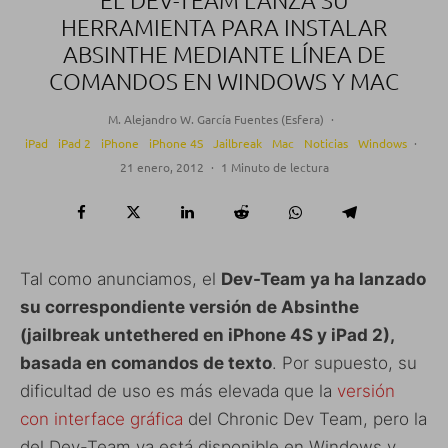
EL DEV-TEAM LANZA SU
HERRAMIENTA PARA INSTALAR
ABSINTHE MEDIANTE LÍNEA DE
COMANDOS EN WINDOWS Y MAC
M. Alejandro W. García Fuentes (Esfera)
·
iPad
iPad 2
iPhone
iPhone 4S
Jailbreak
Mac
Noticias
Windows
·
21 enero, 2012
·
1 Minuto de lectura
Tal como anunciamos, el
Dev-Team ya ha lanzado
su correspondiente versión de Absinthe
(jailbreak untethered en iPhone 4S y iPad 2),
basada en comandos de texto
. Por supuesto, su
dificultad de uso es más elevada que la
versión
con interface gráfica
del Chronic Dev Team, pero la
del Dev-Team ya está disponible en Windows y