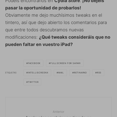
Podéis encontrarlos en
Cydia Store
.
¡No dejéis
pasar la oportunidad de probarlos!
Obviamente me dejo muchísimos tweaks en el
tintero, así que dejo abierto los comentarios para
que entre todos descubramos nuevas
modificaciones:
¿Qué tweaks consideráis que no
pueden faltar en vuestro iPad?
FACEBOOK
FULLSCREEN FOR SAFARI
ETIQUETAS
INTELLISCREENX
MAIL
RETINAPAD
RSS
TWITTER
Anterior