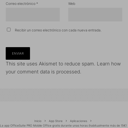
Correo electrónico
*
Web
Recibir un correo electrónico con cada nueva entrada.
This site uses Akismet to reduce spam.
Learn how
your comment data is processed.
Inicio
App Store
Aplicaciones
La app OfficeSuite PRO Mobile Office gratis durante unas horas (habitualmente más de 15€)