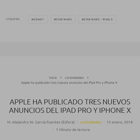
ETIQUETAS
DISNEY
STAR WARS
STAR WARS - RIVALS
Inicio
curiosidades
Apple ha publicado tres nuevos anuncios del iPad Pro y iPhone X
APPLE HA PUBLICADO TRES NUEVOS
ANUNCIOS DEL IPAD PRO Y IPHONE X
M. Alejandro W. García Fuentes (Esfera)
·
curiosidades
·
15 enero, 2018
·
1 Minuto de lectura