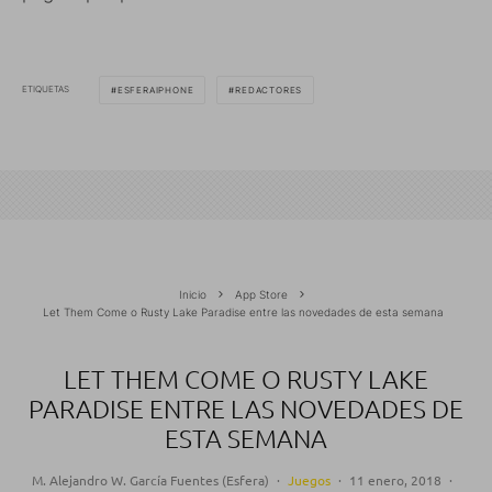
ETIQUETAS
ESFERAIPHONE
REDACTORES
Inicio
App Store
Let Them Come o Rusty Lake Paradise entre las novedades de esta semana
LET THEM COME O RUSTY LAKE
PARADISE ENTRE LAS NOVEDADES DE
ESTA SEMANA
M. Alejandro W. García Fuentes (Esfera)
·
Juegos
·
11 enero, 2018
·