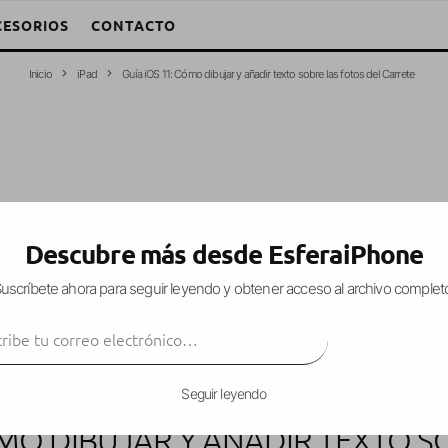
CESORIOS
CONTACTO
Inicio
iPad
Guía iOS 11: Cómo dibujar y añadir texto sobre las fotos del Carrete
Descubre más desde EsferaiPhone
uscríbete ahora para seguir leyendo y obtener acceso al archivo complet
ibe tu correo electrónico…
SUSCRIBIR
Seguir leyendo
ÓMO DIBUJAR Y AÑADIR TEXTO 