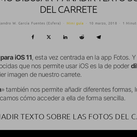
DEL CARRETE
jandro W. García Fuentes (Esfera)
·
Mini guía
·
10 marzo, 2018
·
1 Minut
 para iOS 11
, esta vez centrada en la app Fotos. Y
ocidas que nos permite usar iOS es la de poder
di
er imagen de nuestro carrete.
n
» también nos permite añadir diferentes formas, lu
icamos cómo acceder a ella de forma sencilla.
ADIR TEXTO SOBRE LAS FOTOS DEL 