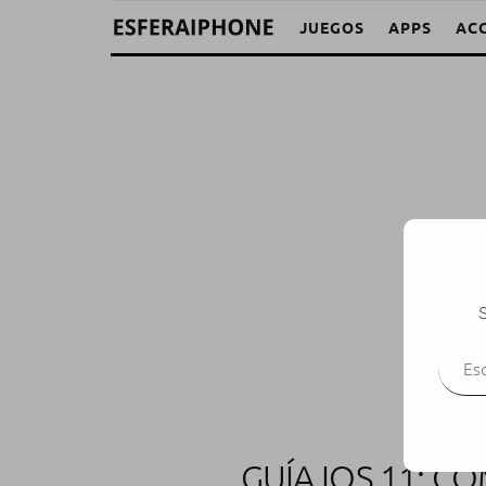
JUEGOS
APPS
AC
S
Escr
GUÍA IOS 11: C