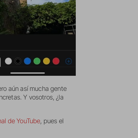
pero aún así mucha gente
cretas. Y vosotros, ¿la
nal de YouTube
, pues el