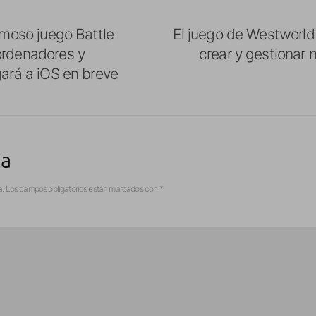
famoso juego Battle
El juego de Westworld
ordenadores y
crear y gestionar 
gará a iOS en breve
ta
a.
Los campos obligatorios están marcados con
*