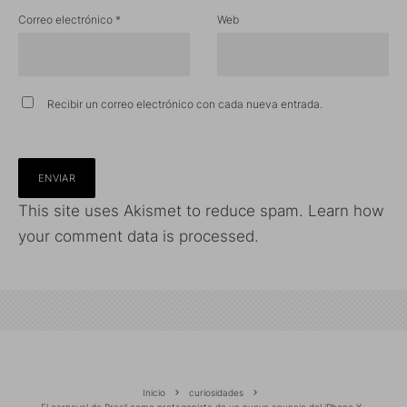
Correo electrónico
*
Web
Recibir un correo electrónico con cada nueva entrada.
This site uses Akismet to reduce spam.
Learn how
your comment data is processed.
Inicio
curiosidades
El carnaval de Brasil como protagonista de un nuevo anuncio del iPhone X