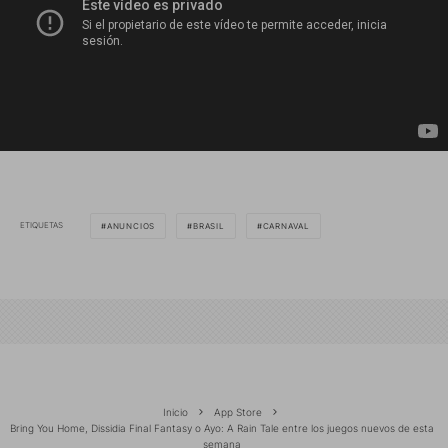
ETIQUETAS
ANUNCIOS
BRASIL
CARNAVAL
Inicio
App Store
Bring You Home, Dissidia Final Fantasy o Ayo: A Rain Tale entre los juegos nuevos de esta
semana