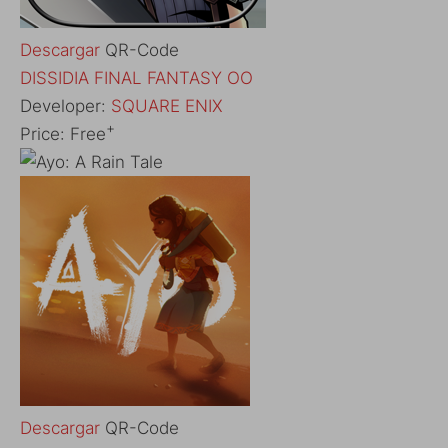
Descargar
QR-Code
‎DISSIDIA FINAL FANTASY OO
Developer:
SQUARE ENIX
+
Price:
Free
Descargar
QR-Code