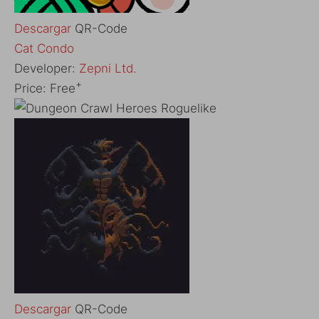
Descargar
QR-Code
‎Cat Condo
Developer:
Zepni Ltd.
+
Price:
Free
Descargar
QR-Code