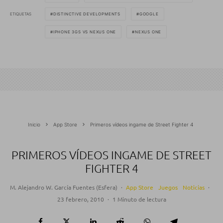
ETIQUETAS
DISTINCTIVE DEVELOPMENTS
GOOGLE
IPHONE 3GS VS NEXUS ONE
NEXUS ONE
Inicio
App Store
Primeros vídeos ingame de Street Fighter 4
PRIMEROS VÍDEOS INGAME DE STREET
FIGHTER 4
M. Alejandro W. García Fuentes (Esfera)
·
App Store
Juegos
Noticias
·
23 febrero, 2010
·
1 Minuto de lectura