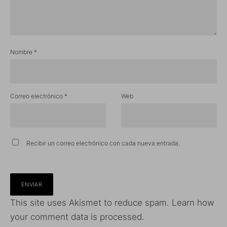
Nombre
*
Correo electrónico
*
Web
Recibir un correo electrónico con cada nueva entrada.
This site uses Akismet to reduce spam.
Learn how
your comment data is processed.