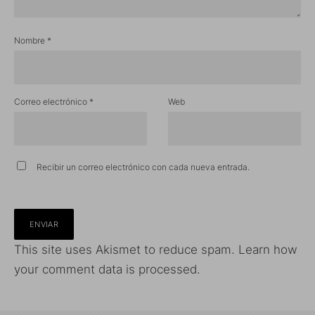
Nombre
*
Correo electrónico
*
Web
Recibir un correo electrónico con cada nueva entrada.
This site uses Akismet to reduce spam.
Learn how
your comment data is processed.