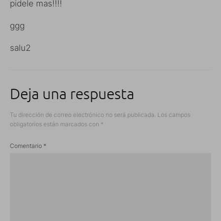
pidele mas!!!!
ggg
salu2
Deja una respuesta
Tu dirección de correo electrónico no será publicada.
Los campos
obligatorios están marcados con
*
Comentario
*