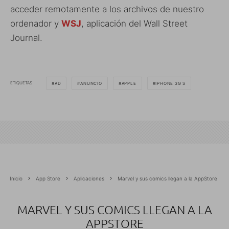
acceder remotamente a los archivos de nuestro
ordenador y
WSJ
, aplicación del Wall Street
Journal.
ETIQUETAS
AD
ANUNCIO
APPLE
IPHONE 3G S
Inicio
App Store
Aplicaciones
Marvel y sus comics llegan a la AppStore
MARVEL Y SUS COMICS LLEGAN A LA
APPSTORE