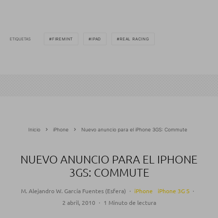
ETIQUETAS
FIREMINT
IPAD
REAL RACING
Inicio
iPhone
Nuevo anuncio para el iPhone 3GS: Commute
NUEVO ANUNCIO PARA EL IPHONE
3GS: COMMUTE
M. Alejandro W. García Fuentes (Esfera)
·
iPhone
iPhone 3G S
·
2 abril, 2010
·
1 Minuto de lectura