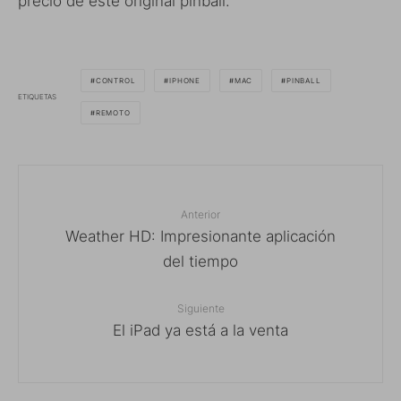
precio de este original pinball.
CONTROL
IPHONE
MAC
PINBALL
ETIQUETAS
REMOTO
Anterior
Weather HD: Impresionante aplicación
del tiempo
Siguiente
El iPad ya está a la venta