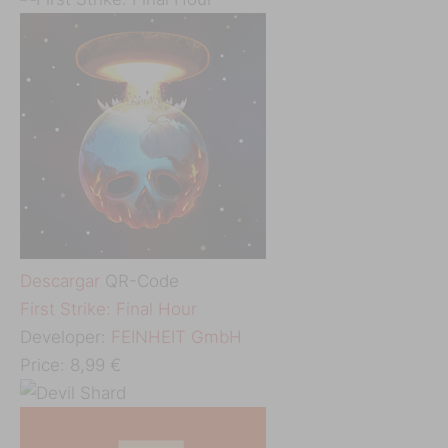
Descargar
QR-Code
‎First Strike: Final Hour
Developer:
FEINHEIT GmbH
Price:
8,99 €