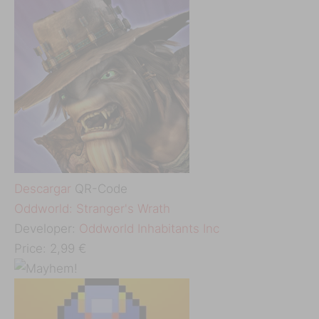
Descargar
QR-Code
‎Oddworld: Stranger's Wrath
Developer:
Oddworld Inhabitants Inc
Price:
2,99 €