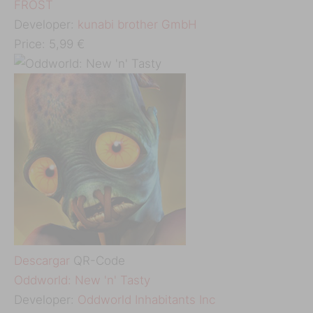
‎FROST
Developer:
kunabi brother GmbH
Price:
5,99 €
Descargar
QR-Code
‎Oddworld: New 'n' Tasty
Developer:
Oddworld Inhabitants Inc