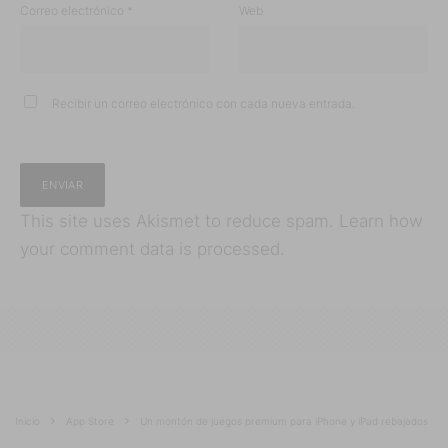
Correo electrónico
*
Web
Recibir un correo electrónico con cada nueva entrada.
This site uses Akismet to reduce spam.
Learn how
your comment data is processed.
Inicio
App Store
Un montón de juegos premium para iPhone y iPad rebajados