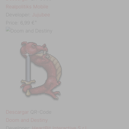
‎Realpolitiks Mobile
Developer:
Jujubee
+
Price:
6,99 €
Descargar
QR-Code
‎Doom and Destiny
Developer:
HeartBit Interactive S.r.l.