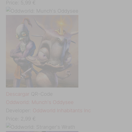
Price:
5,99 €
Descargar
QR-Code
‎Oddworld: Munch's Oddysee
Developer:
Oddworld Inhabitants Inc
Price:
2,99 €