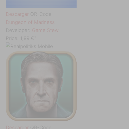
Descargar
QR-Code
‎Dungeon of Madness
Developer:
Game Stew
+
Price:
1,99 €
Descargar
QR-Code