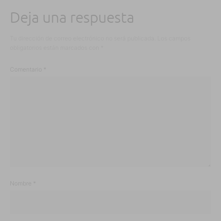
Deja una respuesta
Tu dirección de correo electrónico no será publicada.
Los campos
obligatorios están marcados con
*
Comentario
*
Nombre
*