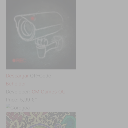
Descargar
QR-Code
‎Beholder
Developer:
CM Games OU
+
Price:
5,99 €