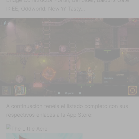
II: EE, Oddworld: New ‘n’ Tasty…
A continuación tenéis el listado completo con sus
respectivos enlaces a la App Store: