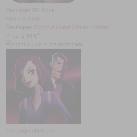
Descargar
QR-Code
‎Home Behind
Developer:
Coconut Island Games Limited
+
Price:
2,99 €
Descargar
QR-Code