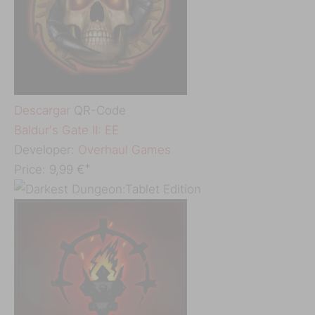
Descargar
QR-Code
‎Baldur's Gate II: EE
Developer:
Overhaul Games
+
Price:
9,99 €