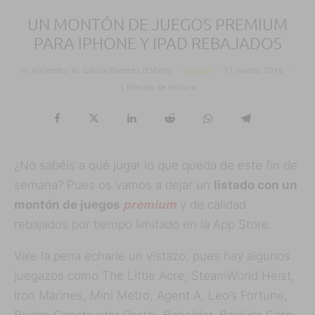
UN MONTÓN DE JUEGOS PREMIUM
PARA IPHONE Y IPAD REBAJADOS
M. Alejandro W. García Fuentes (Esfera)
·
Juegos
·
17 marzo, 2018
·
1 Minuto de lectura
¿No sabéis a qué jugar lo que queda de este fin de
semana? Pues os vamos a dejar un
listado con un
montón de juegos
premium
y de calidad
rebajados por tiempo limitado en la App Store.
Vale la pena echarle un vistazo, pues hay algunos
juegazos como The Little Acre, SteamWorld Heist,
Iron Marines, Mini Metro, Agent A, Leo’s Fortune,
Bridge Constructor Portal, Beholder, Baldur’s Gate