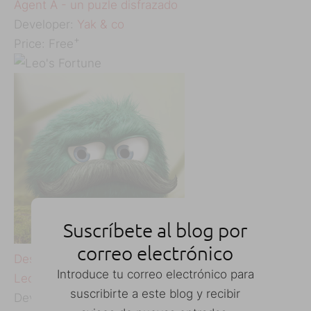
‎Agent A - un puzle disfrazado
Developer:
Yak & co
+
Price:
Free
Suscríbete al blog por
correo electrónico
Descargar
QR-Code
Introduce tu correo electrónico para
‎Leo's Fortune
suscribirte a este blog y recibir
Developer:
1337 & Senri LLC