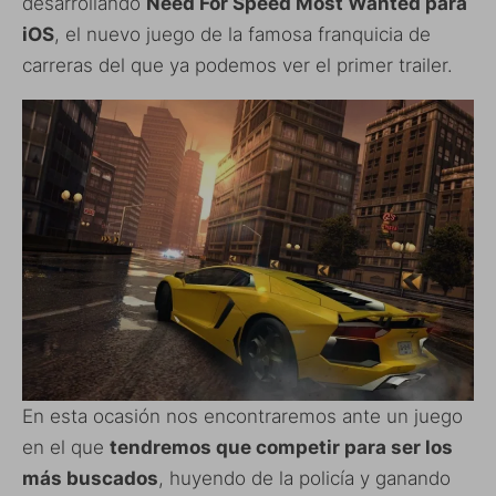
desarrollando
Need For Speed Most Wanted para
iOS
, el nuevo juego de la famosa franquicia de
carreras del que ya podemos ver el primer trailer.
En esta ocasión nos encontraremos ante un juego
en el que
tendremos que competir para ser los
más buscados
, huyendo de la policía y ganando