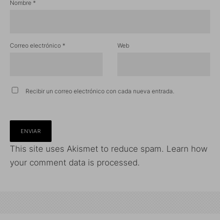
Nombre
*
Correo electrónico
*
Web
Recibir un correo electrónico con cada nueva entrada.
This site uses Akismet to reduce spam.
Learn how
your comment data is processed.