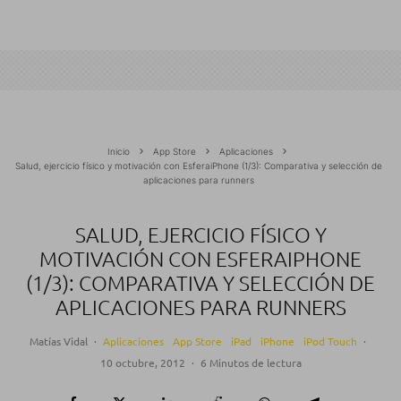
Inicio
App Store
Aplicaciones
Salud, ejercicio físico y motivación con EsferaiPhone (1/3): Comparativa y selección de
aplicaciones para runners
SALUD, EJERCICIO FÍSICO Y
MOTIVACIÓN CON ESFERAIPHONE
(1/3): COMPARATIVA Y SELECCIÓN DE
APLICACIONES PARA RUNNERS
Matías Vidal
·
Aplicaciones
App Store
iPad
iPhone
iPod Touch
·
10 octubre, 2012
·
6 Minutos de lectura