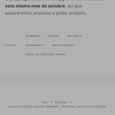
este mismo mes de octubre
, así que
esperaremos ansiosos a poder probarlo.
CARRERAS
COCHES
EA MOBILE
ETIQUETAS
FIREMONKEYS
NEED FOR SPEED
NEED FOR SPEED MOST WANTED
Inicio
App Store
La aventura grafica argentina, Reversion – The Escape, ya está en la App Store