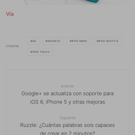
Vía
AD
ANUNCIO
IPOD NANO
IPOD SHUFFLE
ETIQUETAS
IPOD TOUCH
Anterior
Google+ se actualiza con soporte para
iOS 6, iPhone 5 y otras mejoras
Siguiente
Ruzzle: ¿Cuántas palabras sois capaces
de crear en 2 minutos?