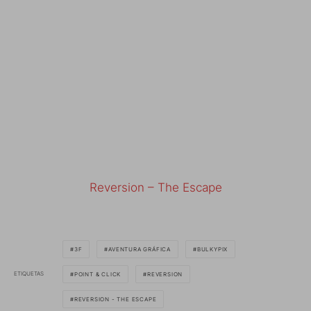
Reversion – The Escape
3F
AVENTURA GRÁFICA
BULKYPIX
ETIQUETAS
POINT & CLICK
REVERSION
REVERSION - THE ESCAPE