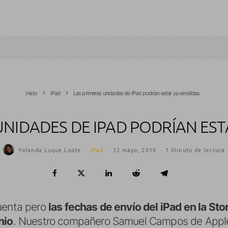
Inicio
iPad
Las primeras unidades de iPad podrían estar ya vendidas
UNIDADES DE IPAD PODRÍAN EST
Yolanda Luque Loste
·
iPad
·
12 mayo, 2010
·
1 Minuto de lectura
cuenta pero
las fechas de envío del iPad en la St
nio
. Nuestro compañero Samuel Campos de Appl