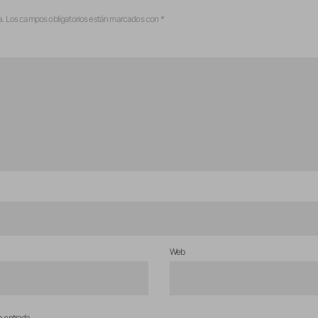
a.
Los campos obligatorios están marcados con
*
Web
a entrada.