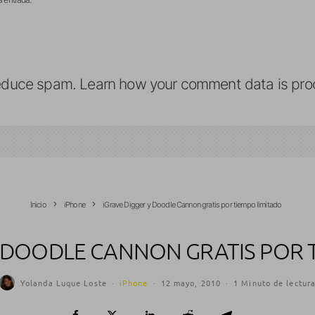
reduce spam.
Learn how your comment data is pro
Inicio
iPhone
iGrave Digger y Doodle Cannon gratis por tiempo limitado
Y DOODLE CANNON GRATIS POR 
Yolanda Luque Loste
·
iPhone
·
12 mayo, 2010
·
1 Minuto de lectur