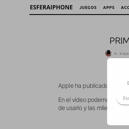
JUEGOS
APPS
AC
PRIM
M. Aleja
S
Apple ha publicado el
prim
Escr
En el vídeo podemos ver com
de usarlo y las miles de ap