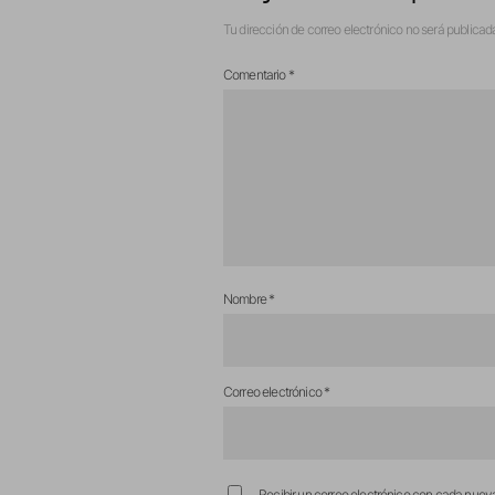
Tu dirección de correo electrónico no será publicad
Comentario
*
Nombre
*
Correo electrónico
*
Recibir un correo electrónico con cada nuev