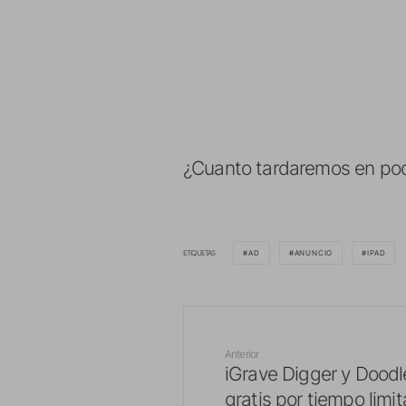
¿Cuanto tardaremos en pode
ETIQUETAS
AD
ANUNCIO
IPAD
Anterior
iGrave Digger y Dood
gratis por tiempo limi