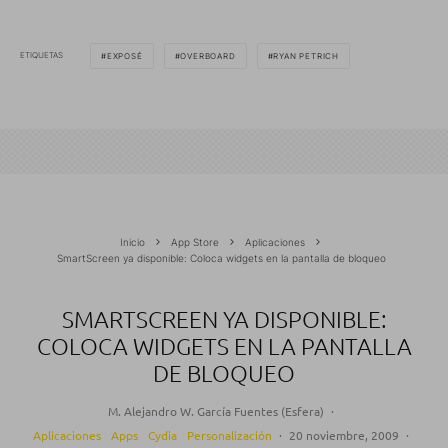
ETIQUETAS
EXPOSÉ
OVERBOARD
RYAN PETRICH
Inicio
App Store
Aplicaciones
SmartScreen ya disponible: Coloca widgets en la pantalla de bloqueo
SMARTSCREEN YA DISPONIBLE:
COLOCA WIDGETS EN LA PANTALLA
DE BLOQUEO
M. Alejandro W. García Fuentes (Esfera)
·
Aplicaciones
Apps
Cydia
Personalización
·
20 noviembre, 2009
·