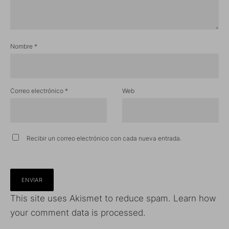
Nombre
*
Correo electrónico
*
Web
Recibir un correo electrónico con cada nueva entrada.
This site uses Akismet to reduce spam.
Learn how
your comment data is processed.