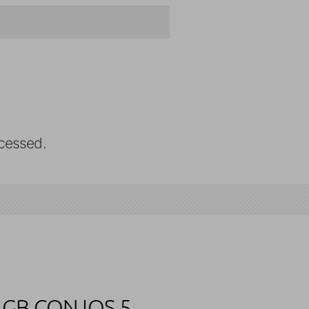
cessed.
 GB CON IOS 5