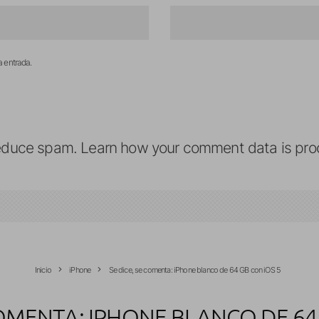
a entrada.
reduce spam.
Learn how your comment data is pro
Inicio
iPhone
Se dice, se comenta: iPhone blanco de 64 GB con iOS 5
COMENTA: IPHONE BLANCO DE 64