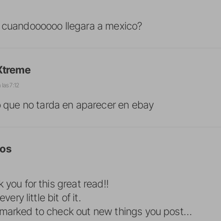
a cuandoooooo llegara a mexico?
Xtreme
a las 7:12
 que no tarda en aparecer en ebay
dos
 you for this great read!!
very little bit of it.
-marked to check out new things you post…