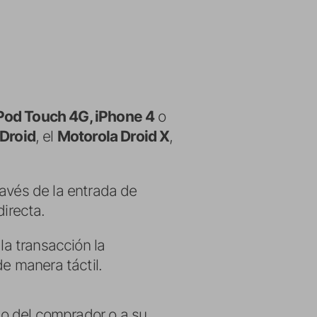
Pod Touch 4G, iPhone 4
o
Droid
, el
Motorola Droid X
,
ravés de la entrada de
directa.
la transacción la
de manera táctil.
ico del comprador o a su