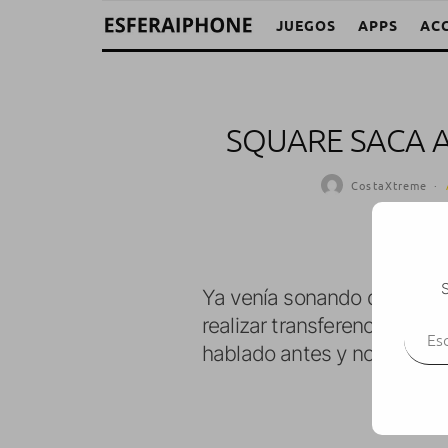
JUEGOS
APPS
AC
SQUARE SACA A
CostaXtreme
·
S
Ya venía sonando desde ha
Escr
realizar transferencias o pa
hablado antes y no el iPhon