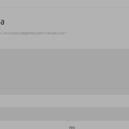
ta
a.
Los campos obligatorios están marcados con
*
Web