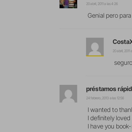
20 abril, 2011 a las 4:26
Genial pero par
Costa
20 abril, 2011 
seguro
préstamos rápi
24 febrero, 2013 a las 12:56
I wanted to thank
I definitely loved e
I have you book