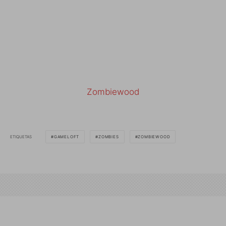
Zombiewood
ETIQUETAS
GAMELOFT
ZOMBIES
ZOMBIEWOOD