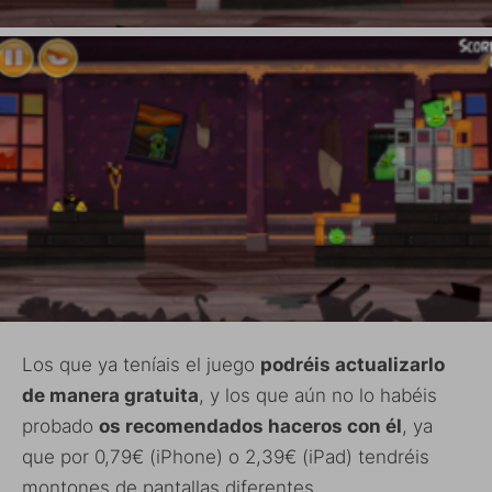
Los que ya teníais el juego
podréis actualizarlo
de manera gratuita
, y los que aún no lo habéis
probado
os recomendados haceros con él
, ya
que por 0,79€ (iPhone) o 2,39€ (iPad) tendréis
montones de pantallas diferentes.