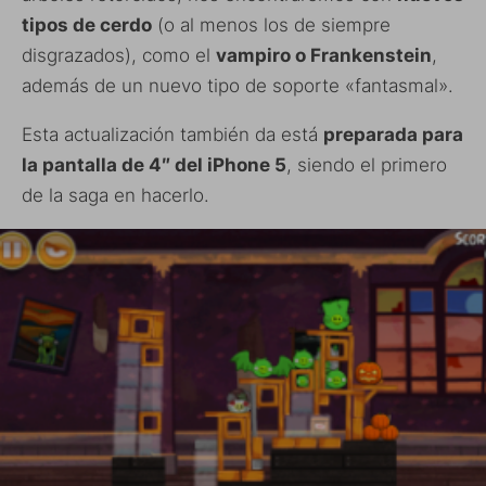
tipos de cerdo
(o al menos los de siempre
disgrazados), como el
vampiro o Frankenstein
,
además de un nuevo tipo de soporte «fantasmal».
Esta actualización también da está
preparada para
la pantalla de 4″ del iPhone 5
, siendo el primero
de la saga en hacerlo.