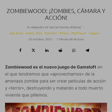
ZOMBIEWOOD: ¡ZOMBIES, CÁMARA Y
ACCIÓN!
M. Alejandro W. García Fuentes (Esfera)
·
App Store
Gratis
iPad
iPad Mini
iPhone
iPod Touch
Juegos
·
25 octubre, 2012
·
1 Minuto de lectura
Zombiewood es el nuevo juego de Gameloft
en
el que tendremos que «aprovecharnos» de la
amenaza zombie para ser crear películas de acción
y «terror», destruyendo y matando a todo muerto
viviente que pillemos.