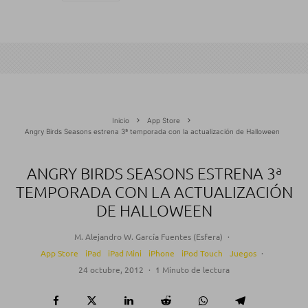
Inicio
App Store
Angry Birds Seasons estrena 3ª temporada con la actualización de Halloween
ANGRY BIRDS SEASONS ESTRENA 3ª
TEMPORADA CON LA ACTUALIZACIÓN
DE HALLOWEEN
M. Alejandro W. García Fuentes (Esfera)
·
App Store
iPad
iPad Mini
iPhone
iPod Touch
Juegos
·
24 octubre, 2012
·
1 Minuto de lectura