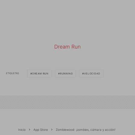
Dream Run
ETIQUETAS
DREAM RUN
RUNNING
VELOCIDAD
Inicio
App Store
Zombiewood: ¡zombies, cámara y acción!