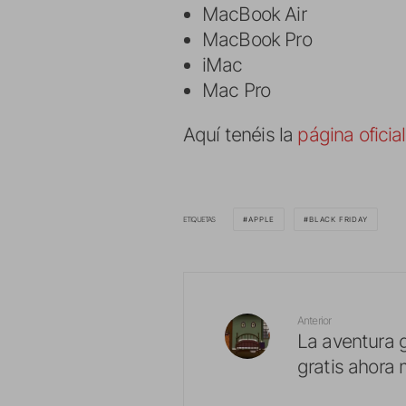
MacBook Air
MacBook Pro
iMac
Mac Pro
Aquí tenéis la
página oficial
ETIQUETAS
APPLE
BLACK FRIDAY
Anterior
La aventura g
gratis ahora