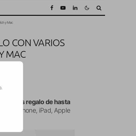
atch y Mac
LO CON VARIOS
 Y MAC
to de lectura
o.
e
tarjetas regalo de hasta
SE
os de iPhone, iPad, Apple