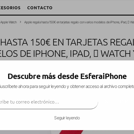
CESORIOS
CONTACTO
Apple Watch
Apple regala hasta 150€ en tarjetas regalo con varios modelos de iPhone, iPad,  W
 HASTA 150€ EN TARJETAS REGA
OS DE IPHONE, IPAD,  WATCH
andro W. García Fuentes (Esfera)
·
Ofertas
·
24 noviembre, 2017
·
1 Minu
Descubre más desde EsferaiPhone
uscríbete ahora para seguir leyendo y obtener acceso al archivo complet
ibe tu correo electrónico…
ay
de este año,
Apple
está regalando nuevament
SUSCRIBIR
os de sus productos, incluyendo diferentes model
Seguir leyendo