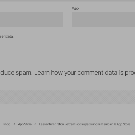
Web
a entrada.
reduce spam.
Learn how your comment data is pro
Inicio
App Store
La aventura gráfica Bertram Fiddle gratis ahora mismo en la App Store