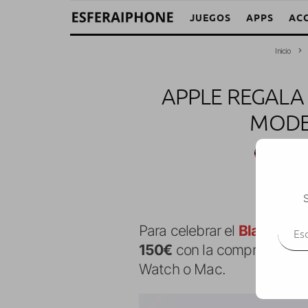
JUEGOS
APPS
AC
Inicio
APPLE REGALA
MODEL
M. Alej
S
Escr
Para celebrar el
Black Frid
150€
con la compra de vari
Watch o Mac.