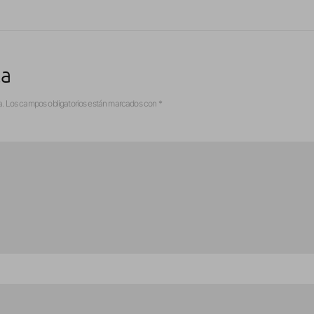
ta
a.
Los campos obligatorios están marcados con
*