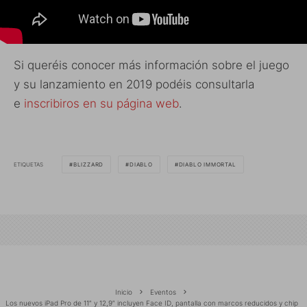
Si queréis conocer más información sobre el juego
y su lanzamiento en 2019 podéis consultarla
e
inscribiros en su página web
.
ETIQUETAS
BLIZZARD
DIABLO
DIABLO IMMORTAL
Inicio
Eventos
Los nuevos iPad Pro de 11″ y 12,9″ incluyen Face ID, pantalla con marcos reducidos y chip