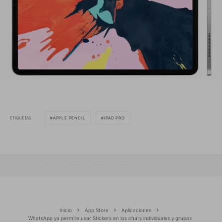
ETIQUETAS
APPLE PENCIL
IPAD PRO
Inicio
App Store
Aplicaciones
WhatsApp ya permite usar Stickers en los chats individuales y grupos