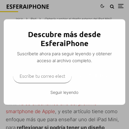
Inicio
iPad
¿Debería cambiar el diseño externo del iPad Mini?
Descubre más desde
¿DEBERÍA CAMBIAR EL DISEÑO
EsferaiPhone
EXTERNO DEL IPAD MINI?
Suscríbete ahora para seguir leyendo y obtener
Tomás
·
iPad
Otros
·
5 septiembre, 2012
·
2 Minutos de lectura
acceso al archivo completo.
Escribe tu correo electrónico…
SUSCRIBIRSE
Durante estas últimas semanas hemos visto en la
Seguir leyendo
red muchos Mockups sobre el iPhone 5 o iPad
Mini.
Ya os enseñamos uno del próximo
smartphone de Apple
, y este artículo tiene como
enfoque más que para enseñar uno del iPad Mini,
para
reflexionar si podría tener un diseño