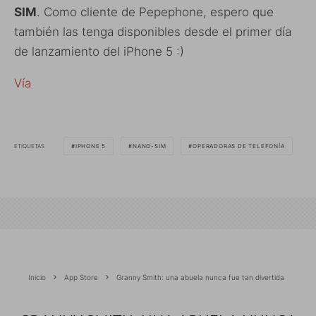
SIM
. Como cliente de Pepephone, espero que
también las tenga disponibles desde el primer día
de lanzamiento del iPhone 5 :)
Vía
ETIQUETAS
IPHONE 5
NANO-SIM
OPERADORAS DE TELEFONÍA
Inicio
App Store
Granny Smith: una abuela nunca fue tan divertida