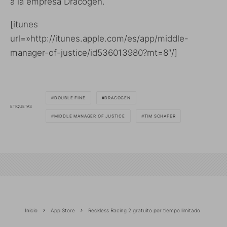
a la empresa Dracogen.
[itunes
url=»http://itunes.apple.com/es/app/middle-
manager-of-justice/id536013980?mt=8″/]
DOUBLE FINE
DRACOGEN
ETIQUETAS
MIDDLE MANAGER OF JUSTICE
TIM SCHAFER
Inicio
App Store
Reckless Racing 2 gratuito por tiempo limitado