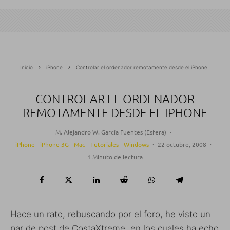
Inicio
iPhone
Controlar el ordenador remotamente desde el iPhone
CONTROLAR EL ORDENADOR
REMOTAMENTE DESDE EL IPHONE
M. Alejandro W. García Fuentes (Esfera)
·
iPhone
iPhone 3G
Mac
Tutoriales
Windows
·
22 octubre, 2008
·
1 Minuto de lectura
Hace un rato, rebuscando por el foro, he visto un
par de post de CostaXtreme, en los cuales ha echo