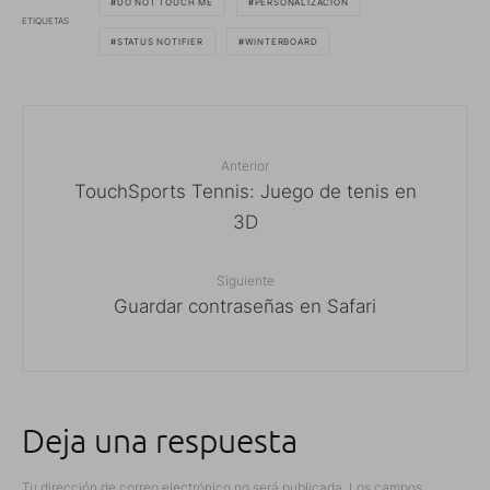
DO NOT TOUCH ME
PERSONALIZACIÓN
ETIQUETAS
STATUS NOTIFIER
WINTERBOARD
Anterior
TouchSports Tennis: Juego de tenis en
3D
Siguiente
Guardar contraseñas en Safari
Deja una respuesta
Tu dirección de correo electrónico no será publicada.
Los campos