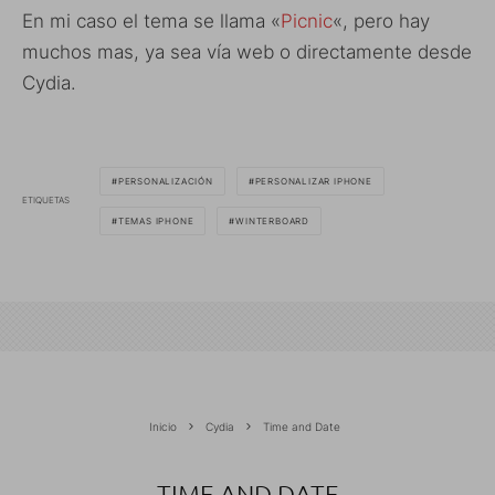
En mi caso el tema se llama «
Picnic
«, pero hay
muchos mas, ya sea vía web o directamente desde
Cydia.
PERSONALIZACIÓN
PERSONALIZAR IPHONE
ETIQUETAS
TEMAS IPHONE
WINTERBOARD
Inicio
Cydia
Time and Date
TIME AND DATE