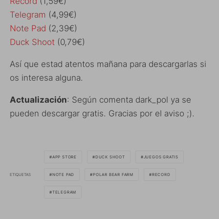
Record
(1,59€)
Telegram
(4,99€)
Note Pad
(2,39€)
Duck Shoot
(0,79€)
Así que estad atentos mañana para descargarlas si
os interesa alguna.
Actualización
: Según comenta dark_pol ya se
pueden descargar gratis. Gracias por el aviso ;).
APP STORE
DUCK SHOOT
JUEGOS GRATIS
ETIQUETAS
NOTE PAD
POLAR BEAR FARM
RECORD
TELEGRAM