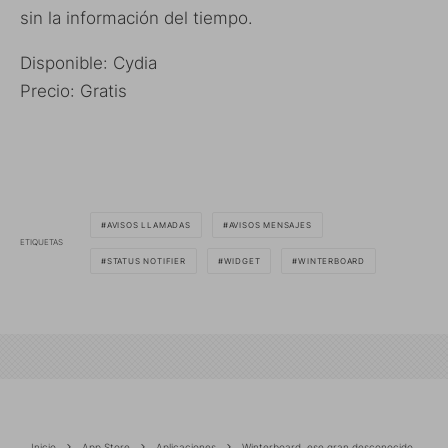
sin la información del tiempo.
Disponible: Cydia
Precio: Gratis
AVISOS LLAMADAS
AVISOS MENSAJES
ETIQUETAS
STATUS NOTIFIER
WIDGET
WINTERBOARD
Inicio
App Store
Aplicaciones
Winterboard, ese gran desconocido