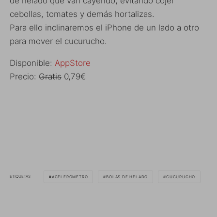
de helado que van cayendo, evitando cojer
cebollas, tomates y demás hortalizas.
Para ello inclinaremos el iPhone de un lado a otro
para mover el cucurucho.
Disponible:
AppStore
Precio:
Gratis
0,79€
ETIQUETAS
ACELERÓMETRO
BOLAS DE HELADO
CUCURUCHO