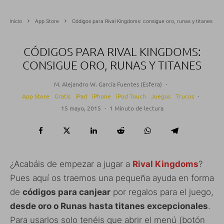
Inicio
App Store
Códigos para Rival Kingdoms: consigue oro, runas y titanes
CÓDIGOS PARA RIVAL KINGDOMS:
CONSIGUE ORO, RUNAS Y TITANES
M. Alejandro W. García Fuentes (Esfera)
·
App Store
Gratis
iPad
iPhone
iPod Touch
Juegos
Trucos
·
15 mayo, 2015
·
1 Minuto de lectura
¿Acabáis de empezar a jugar a
Rival Kingdoms
?
Pues aquí os traemos una pequeña ayuda en forma
de
códigos para canjear
por regalos para el juego,
desde oro o Runas hasta titanes excepcionales
.
Para usarlos solo tenéis que abrir el menú (botón