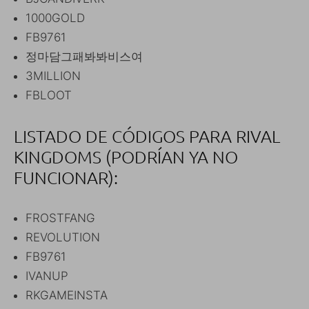
1000GOLD
FB9761
정마담그패봐봐비스여
3MILLION
FBLOOT
LISTADO DE CÓDIGOS PARA RIVAL
KINGDOMS (PODRÍAN YA NO
FUNCIONAR):
FROSTFANG
REVOLUTION
FB9761
IVANUP
RKGAMEINSTA