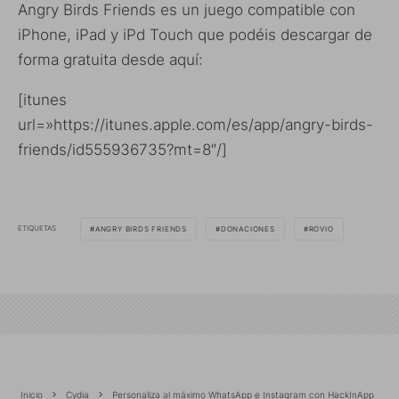
Angry Birds Friends es un juego compatible con
iPhone, iPad y iPd Touch que podéis descargar de
forma gratuita desde aquí:
[itunes
url=»https://itunes.apple.com/es/app/angry-birds-
friends/id555936735?mt=8″/]
ETIQUETAS
ANGRY BIRDS FRIENDS
DONACIONES
ROVIO
Inicio
Cydia
Personaliza al máximo WhatsApp e Instagram con HackInApp