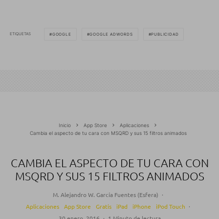
ETIQUETAS
GOOGLE
GOOGLE ADWORDS
PUBLICIDAD
Inicio
App Store
Aplicaciones
Cambia el aspecto de tu cara con MSQRD y sus 15 filtros animados
CAMBIA EL ASPECTO DE TU CARA CON
MSQRD Y SUS 15 FILTROS ANIMADOS
M. Alejandro W. García Fuentes (Esfera)
·
Aplicaciones
App Store
Gratis
iPad
iPhone
iPod Touch
·
30 enero, 2016
·
1 Minuto de lectura