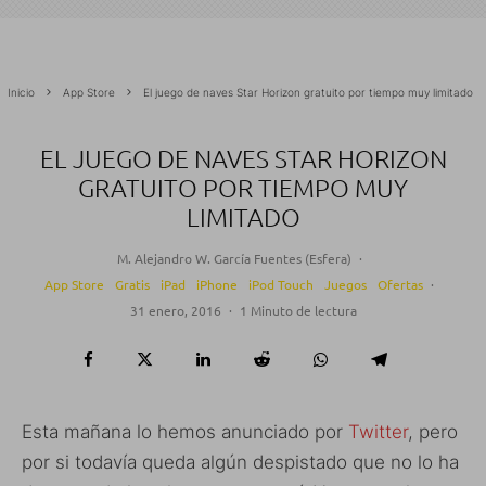
Inicio
App Store
El juego de naves Star Horizon gratuito por tiempo muy limitado
EL JUEGO DE NAVES STAR HORIZON
GRATUITO POR TIEMPO MUY
LIMITADO
M. Alejandro W. García Fuentes (Esfera)
·
App Store
Gratis
iPad
iPhone
iPod Touch
Juegos
Ofertas
·
31 enero, 2016
·
1 Minuto de lectura
Esta mañana lo hemos anunciado por
Twitter
, pero
por si todavía queda algún despistado que no lo ha