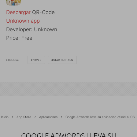
Descargar
QR-Code
Unknown app
Developer:
Unknown
Price:
Free
ETIQUETAS
NAVES
STAR HORIZON
Inicio
App Store
Aplicaciones
Google Adwords lleva su aplicación oficial a iOS
GOOGLE ADWORDS LLEVA SU