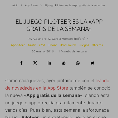
Inicio
App Store
El juego Piloteer es la «App gratis de la semana»
EL JUEGO PILOTEER ES LA «APP
GRATIS DE LA SEMANA»
M. Alejandro W. García Fuentes (Esfera)
·
App Store
Gratis
iPad
iPhone
iPod Touch
Juegos
Ofertas
·
30 enero, 2016
·
1 Minuto de lectura
Como cada jueves, ayer juntamente con el
listado
de novedades en la App Store
también se conoció
la nueva «
App gratis de la semana
«, siendo esta
un juego o app ofrecida gratuitamente durante
varios días. Pues bien, esta semana la afortunada
ha sido
Piloteer
, un entretenido juego en el que