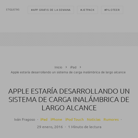
ETIQUETAS
APP GRATIS DE LA SEMANA
JETPACK
PILOTEER
Inicio
iPad
Apple estaría desarrollando un sistema de carga inalámbrica de largo alcance
APPLE ESTARÍA DESARROLLANDO UN
SISTEMA DE CARGA INALÁMBRICA DE
LARGO ALCANCE
Iván Fragoso
·
iPad
iPhone
iPod Touch
Noticias
Rumores
·
29 enero, 2016
·
1 Minuto de lectura