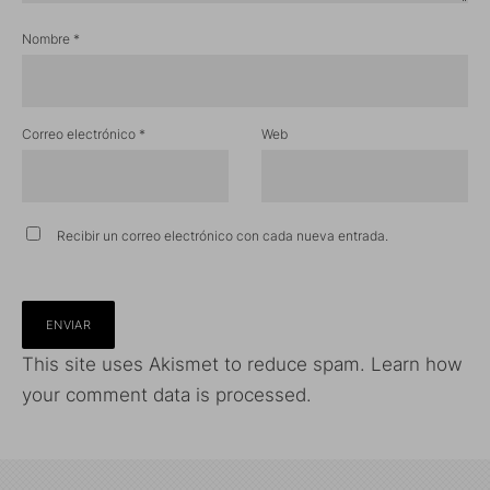
Nombre
*
Correo electrónico
*
Web
Recibir un correo electrónico con cada nueva entrada.
This site uses Akismet to reduce spam.
Learn how
your comment data is processed.