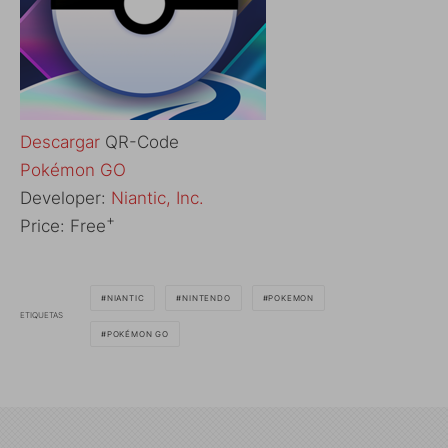
Descargar
QR-Code
‎Pokémon GO
Developer:
Niantic, Inc.
+
Price:
Free
NIANTIC
NINTENDO
POKEMON
ETIQUETAS
POKÉMON GO