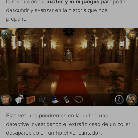
la resolución de
puzles y mini juegos
para poder
descubrir y avanzar en la historia que nos
proponen.
Esta vez nos pondremos en la piel de una
detective investigando el extraño caso de un collar
desaparecido en un hotel «encantado»: