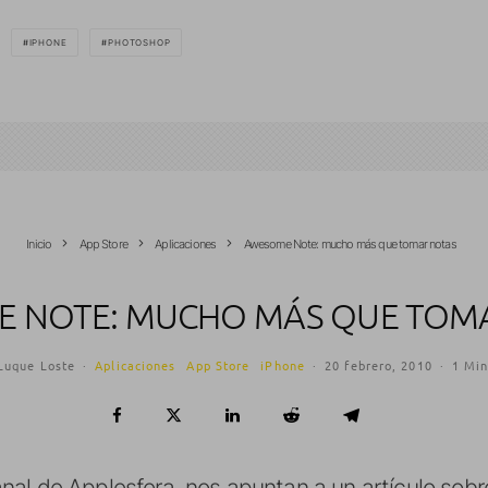
IPHONE
PHOTOSHOP
Inicio
App Store
Aplicaciones
Awesome Note: mucho más que tomar notas
 NOTE: MUCHO MÁS QUE TOM
Luque Loste
·
Aplicaciones
App Store
iPhone
·
20 febrero, 2010
·
1 Min
al de Applesfera, nos apuntan a un artículo sobr