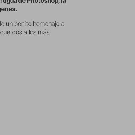
ntigua de Photoshop, la
ágenes.
 de un bonito homenaje a
ecuerdos a los más