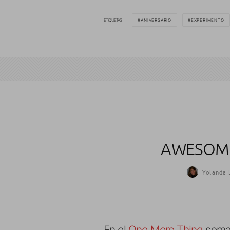
ETIQUETAS
ANIVERSARIO
EXPERIMENTO
AWESOME
Yolanda 
En el
One More Thing
seman