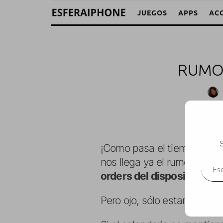
JUEGOS
APPS
AC
RUMOR
S
¡Como pasa el tiempo! Hac
Escr
nos llega ya el rumor de qu
orders del dispositivo.
Pero ojo, sólo estaría dispo