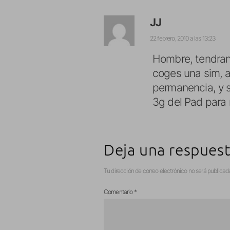
JJ
22 febrero, 2010 a las 13:23
Hombre, tendran 
coges una sim, a
permanencia, y s
3g del Pad para 
Deja una respues
Tu dirección de correo electrónico no será publicad
Comentario
*