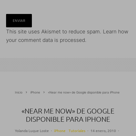
This site uses Akismet to reduce spam.
Learn how
your comment data is processed.
Inicio
iPhone
«Near me now» de Google disponible para iPhone
«NEAR ME NOW» DE GOOGLE
DISPONIBLE PARA IPHONE
Yolanda Luque Loste
·
iPhone
Tutoriales
·
14 enero, 2010
·