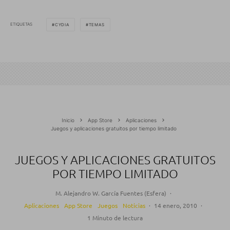
ETIQUETAS
CYDIA
TEMAS
Inicio
App Store
Aplicaciones
Juegos y aplicaciones gratuitos por tiempo limitado
JUEGOS Y APLICACIONES GRATUITOS
POR TIEMPO LIMITADO
M. Alejandro W. García Fuentes (Esfera)
·
Aplicaciones
App Store
Juegos
Noticias
·
14 enero, 2010
·
1 Minuto de lectura