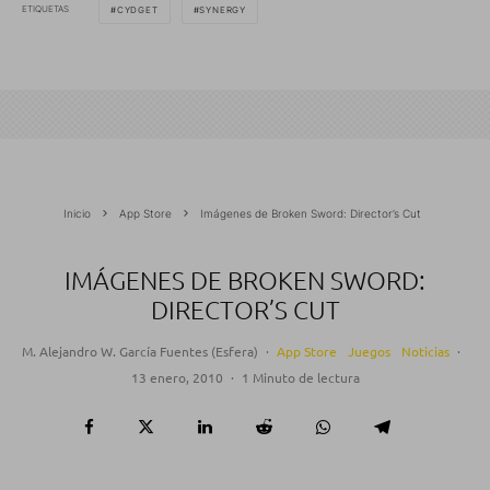
ETIQUETAS
CYDGET
SYNERGY
Inicio
App Store
Imágenes de Broken Sword: Director’s Cut
IMÁGENES DE BROKEN SWORD:
DIRECTOR’S CUT
M. Alejandro W. García Fuentes (Esfera)
·
App Store
Juegos
Noticias
·
13 enero, 2010
·
1 Minuto de lectura