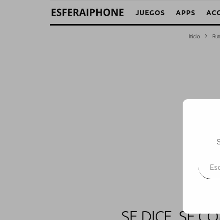
JUEGOS
APPS
AC
Inicio
Ru
S
Escr
SE DICE, SE 