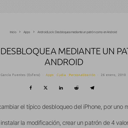
Inicio
Apps
AndroidLock: Desbloquea mediante un patrón como en Android
 DESBLOQUEA MEDIANTE UN P
ANDROID
 García Fuentes (Esfera)
·
Apps
Cydia
Personalización
·
26 enero, 2010
ambiar el típico desbloqueo del iPhone, por uno m
talar la modificación, crear un patrón de 4 valore