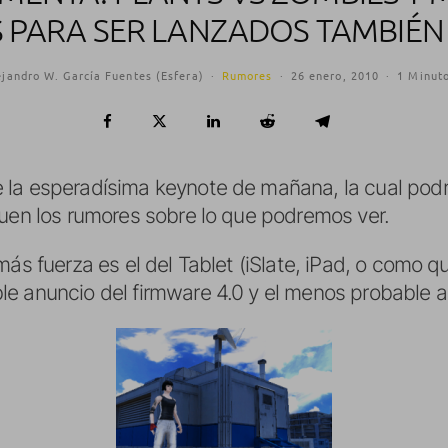
PARA SER LANZADOS TAMBIÉN 
ejandro W. García Fuentes (Esfera)
·
Rumores
·
26 enero, 2010
·
1 Minuto
la esperadísima keynote de mañana, la cual podré
guen los rumores sobre lo que podremos ver.
más fuerza es el del Tablet (iSlate, iPad, o como q
e anuncio del firmware 4.0 y el menos probable a