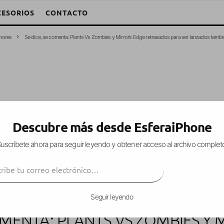
CESORIOS
CONTACTO
mores
Se dice, se comenta: Plants Vs Zombies y Mirror’s Edge retrasados para ser lanzados tambié
Descubre más desde EsferaiPhone
uscríbete ahora para seguir leyendo y obtener acceso al archivo complet
ibe tu correo electrónico…
SUSCRIBIR
Seguir leyendo
COMENTA: PLANTS VS ZOMBIES Y 