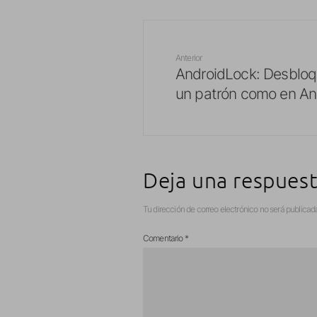
Anterior
AndroidLock: Desblo
un patrón como en An
Deja una respues
Tu dirección de correo electrónico no será publicad
Comentario
*