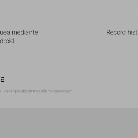
quea mediante
Record hist
droid
ta
a.
Los campos obligatorios están marcados con
*