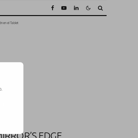
n en el Tablet
o.
SE
MIRROR’S EDGE