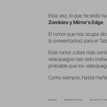
Esta vez, lo que he leido h
Zombies y Mirror’s Edge
.
El rumor que nos ocupa dic
(o presentados) para el Ta
Este rumor cobra más sent
videojuegos han sido invit
probable que los videojueg
Como siempre, hasta maña
ETIQUETAS
MIRROR'S EDGE
PLANTS VS Z