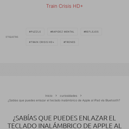
Train Crisis HD+
PUZZLE
RAPIDEZ MENTAL
REFLEJOS
ETIQUETAS
TRAIN CRISIS HD+
TRENES
Inicio
curiosidades
¿Sabías que puedes enlazar el teclado inalámbrico de Apple al iPad vía Bluetooth?
¿SABÍAS QUE PUEDES ENLAZAR EL
TECLADO INALÁMBRICO DE APPLE AL