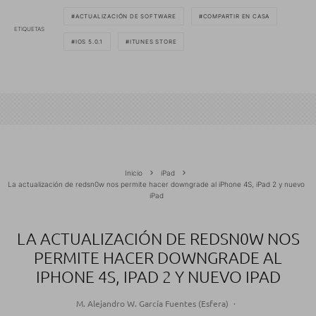
ACTUALIZACIÓN DE SOFTWARE
COMPARTIR EN CASA
ETIQUETAS
IOS 5.0.1
ITUNES STORE
Inicio
iPad
La actualización de redsn0w nos permite hacer downgrade al iPhone 4S, iPad 2 y nuevo
iPad
LA ACTUALIZACIÓN DE REDSN0W NOS
PERMITE HACER DOWNGRADE AL
IPHONE 4S, IPAD 2 Y NUEVO IPAD
M. Alejandro W. García Fuentes (Esfera)
·