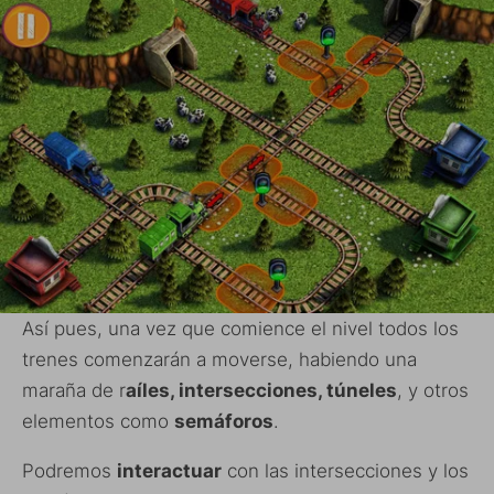
Así pues, una vez que comience el nivel todos los
trenes comenzarán a moverse, habiendo una
maraña de r
aíles, intersecciones, túneles
, y otros
elementos como
semáforos
.
Podremos
interactuar
con las intersecciones y los