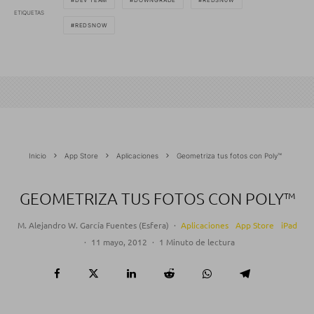
DEV TEAM
DOWNGRADE
REDSN0W
ETIQUETAS
REDSNOW
Inicio
App Store
Aplicaciones
Geometriza tus fotos con Poly™
GEOMETRIZA TUS FOTOS CON POLY™
M. Alejandro W. García Fuentes (Esfera)
·
Aplicaciones
App Store
iPad
·
11 mayo, 2012
·
1 Minuto de lectura