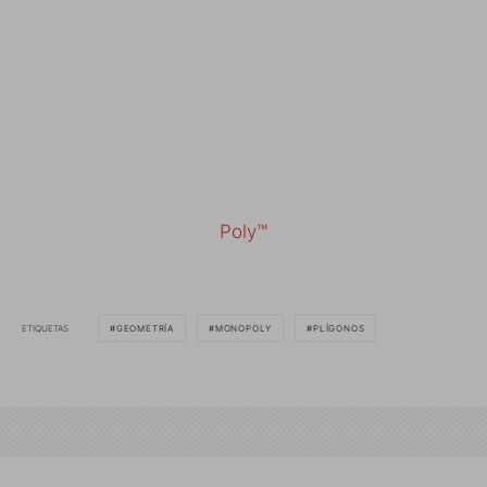
Poly™
ETIQUETAS
GEOMETRÍA
MONOPOLY
PLÍGONOS