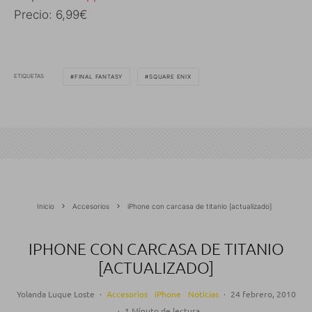
Precio: 6,99€
ETIQUETAS
FINAL FANTASY
SQUARE ENIX
Inicio
Accesorios
iPhone con carcasa de titanio [actualizado]
IPHONE CON CARCASA DE TITANIO
[ACTUALIZADO]
Yolanda Luque Loste
·
Accesorios
iPhone
Noticias
·
24 febrero, 2010
·
1 Minuto de lectura