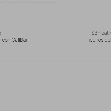
o
SBFloati
5 con CallBar
iconos de