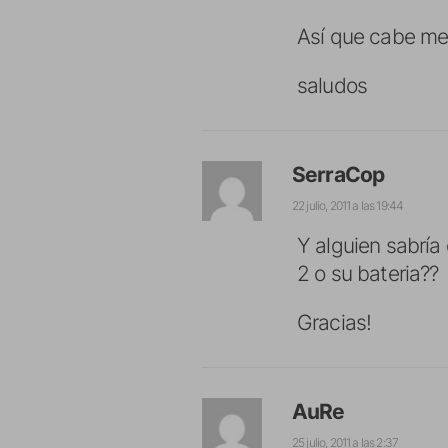
Así que cabe men
saludos
SerraCop
22 julio, 2011 a las 19:44
Y alguien sabría
2 o su bateria??
Gracias!
AuRe
25 julio, 2011 a las 2:37