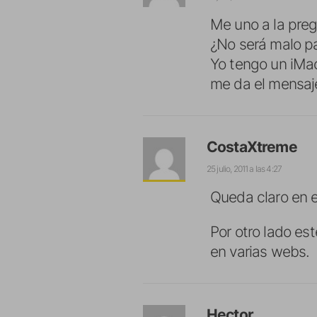
Me uno a la pr
¿No será malo pa
Yo tengo un iMac
me da el mensaj
CostaXtreme
25 julio, 2011 a las 4:27
Queda claro en e
Por otro lado es
en varias webs.
Hector