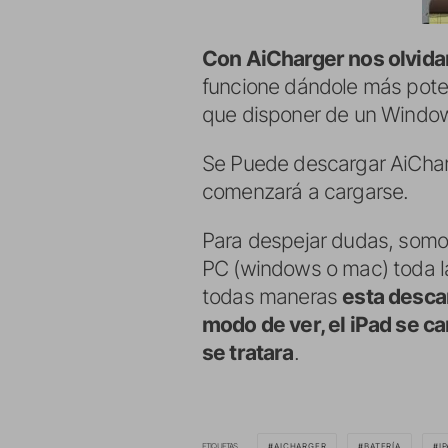
Con AiCharger nos olvid
funcione dándole más poten
que disponer de un Windo
Se Puede descargar AiCha
comenzará a cargarse.
Para despejar dudas, somos
PC (windows o mac) toda la 
todas maneras
esta desca
modo de ver, el iPad se c
se tratara
.
ETIQUETAS
AICHARGER
BATERÍA
I