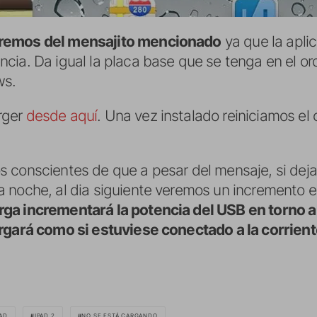
aremos del mensajito mencionado
ya que la apli
cia. Da igual la placa base que se tenga en el o
ws.
rger
desde aquí
. Una vez instalado reiniciamos el 
 conscientes de que a pesar del mensaje, si dej
noche, al dia siguiente veremos un incremento en 
rga incrementará la potencia del USB en torno a
argará como si estuviese conectado a la corrien
PAD
IPAD 2
NO SE ESTÁ CARGANDO