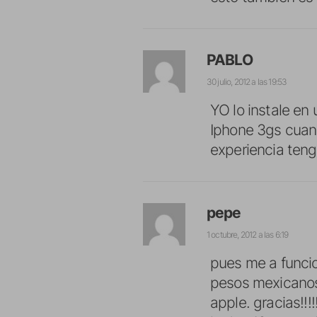
PABLO
30 julio, 2012 a las 19:53
YO lo instale en
Iphone 3gs cuand
experiencia teng
pepe
1 octubre, 2012 a las 6:19
pues me a funci
pesos mexicanos 
apple. gracias!!!!