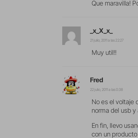
Que maravilla! Po
_x_X_x_
21 julio, 2011 a las 22:27
Muy util!!
Fred
22 julio, 2011 a las 0:38
No es el voltaje 
norma del usb y 
En fin, llevo us
con un producto