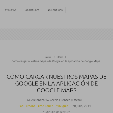
ETIQUETAS
GAMELOFT
SILENT OPS
Inicio
iPad
Cómo cargar nuestros mapas de Google en la aplicación de Google Maps
CÓMO CARGAR NUESTROS MAPAS DE
GOOGLE EN LA APLICACIÓN DE
GOOGLE MAPS
M. Alejandro W. García Fuentes (Esfera)
·
iPad
iPhone
iPod Touch
Mini guía
·
20 julio, 2011
·
1 Minuto de lectura