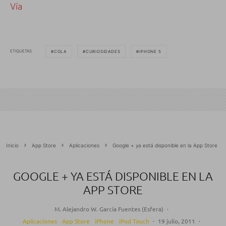
Vía
ETIQUETAS
COLA
CURIOSIDADES
IPHONE 5
Inicio
App Store
Aplicaciones
Google + ya está disponible en la App Store
GOOGLE + YA ESTÁ DISPONIBLE EN LA
APP STORE
M. Alejandro W. García Fuentes (Esfera)
·
Aplicaciones
App Store
iPhone
iPod Touch
·
19 julio, 2011
·