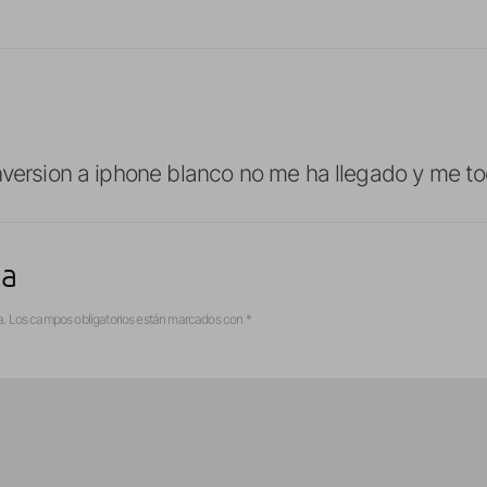
nversion a iphone blanco no me ha llegado y me to
ta
a.
Los campos obligatorios están marcados con
*