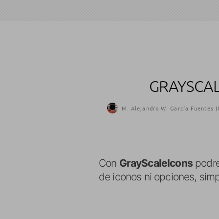
GRAYSCAL
M. Alejandro W. García Fuentes (
Con
GrayScaleIcons
podre
de iconos ni opciones, sim