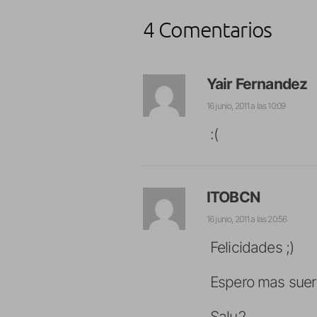
4 Comentarios
Yair Fernandez
16 junio, 2011 a las 10:09
:(
ITOBCN
16 junio, 2011 a las 20:56
Felicidades ;)
Espero mas suert
Salu2