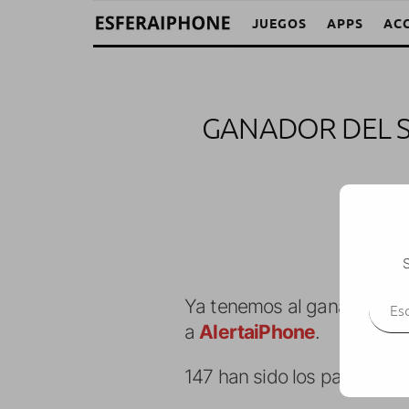
JUEGOS
APPS
AC
GANADOR DEL S
M. A
S
Escr
Ya tenemos al ganador del 
a
AlertaiPhone
.
147 han sido los participan