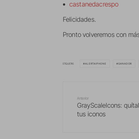
castanedacrespo
Felicidades.
Pronto volveremos con más 
ETIQUETAS
ALERTAIPHONE
GANADOR
Anterior
GrayScaleIcons: quítal
tus iconos