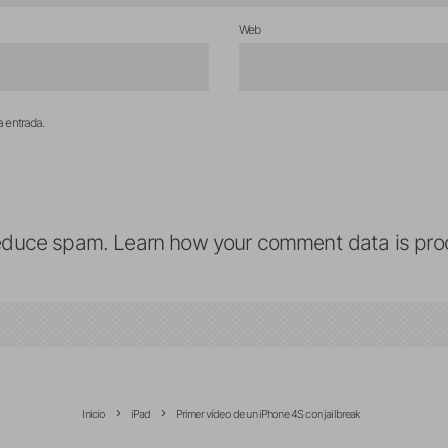
Web
a entrada.
reduce spam.
Learn how your comment data is pro
Inicio
iPad
Primer vídeo de un iPhone 4S con jailbreak