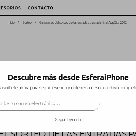
CESORIOS
CONTACTO
Inicio
Sorteo
Ganadores del sorteo de las entradas para asisitir al AppCity 2012
Descubre más desde EsferaiPhone
uscríbete ahora para seguir leyendo y obtener acceso al archivo complet
ibe tu correo electrónico…
SUSCRIBIR
Seguir leyendo
L SORTEO DE LAS ENTRADAS PAR