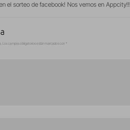
en el sorteo de facebook! Nos vemos en Appcity!!
ta
a.
Los campos obligatorios están marcados con
*