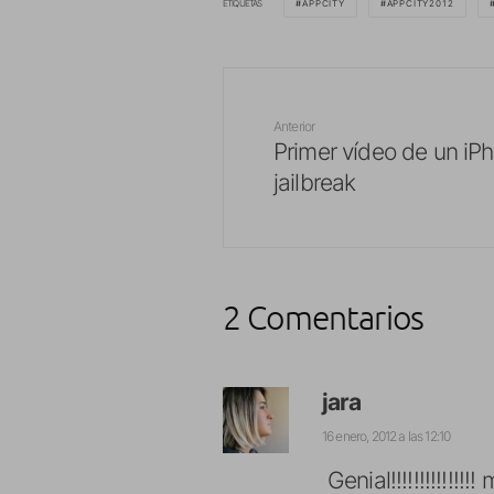
ETIQUETAS
APPCITY
APPCITY2012
Anterior
Primer vídeo de un iP
jailbreak
2 Comentarios
jara
16 enero, 2012 a las 12:10
Genial!!!!!!!!!!!