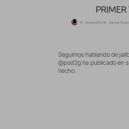
PRIMER 
M. Alejandro W. García Fuen
Seguimos hablando de jailb
@pod2g ha publicado en su 
hecho.