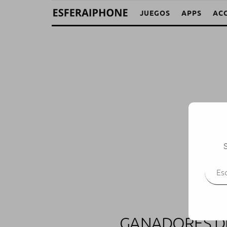
JUEGOS
APPS
AC
S
Escr
GANADORES DE