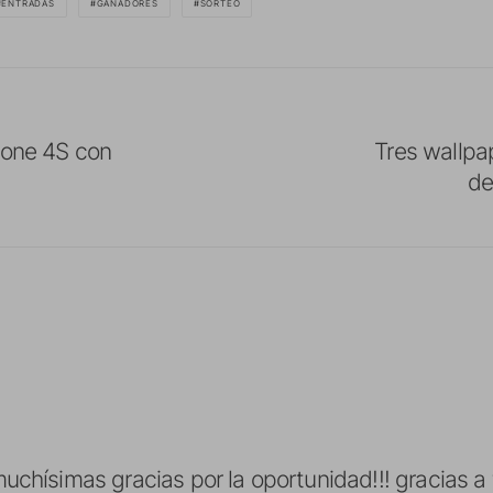
ENTRADAS
GANADORES
SORTEO
hone 4S con
Tres wallpap
de
!!!! muchísimas gracias por la oportunidad!!! gracias