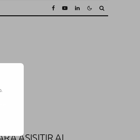
o.
SE
A ASISITIR AL