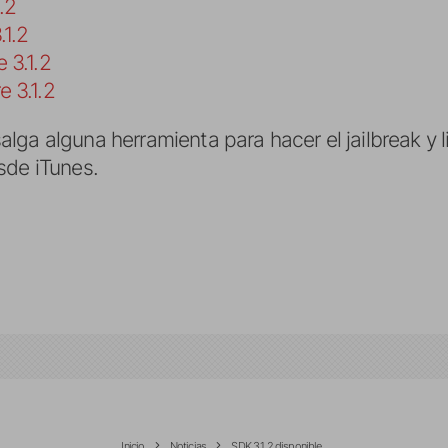
.2
.1.2
 3.1.2
e 3.1.2
ga alguna herramienta para hacer el jailbreak y l
sde iTunes.
Inicio
Noticias
SDK 3.1.2 disponible