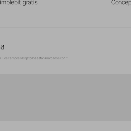
imblebit gratis
Concep
ta
a.
Los campos obligatorios están marcados con
*