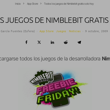
Inicio
App Store
Todos los juegos de Nimblebit gratis solo hoy
S JUEGOS DE NIMBLEBIT GRATIS
 García Fuentes (Esfera)
·
App Store
Juegos
Noticias
·
9 octubre, 2009
cargarse todos los juegos de la desarrolladora
Nim