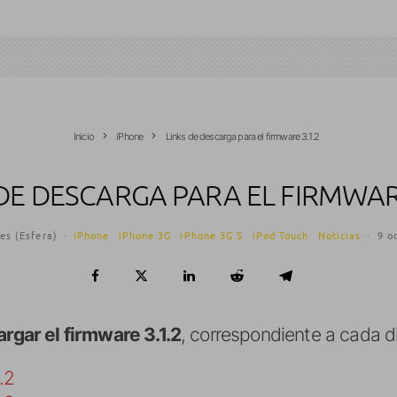
Inicio
iPhone
Links de descarga para el firmware 3.1.2
 DE DESCARGA PARA EL FIRMWARE
es (Esfera)
·
iPhone
iPhone 3G
iPhone 3G S
iPod Touch
Noticias
·
9 o
rgar el firmware 3.1.2
, correspondiente a cada di
.2