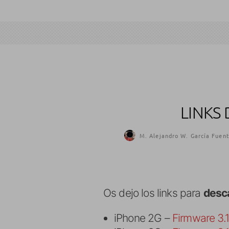
LINKS
M. Alejandro W. García Fuent
Os dejo los links para
desca
iPhone 2G –
Firmware 3.1