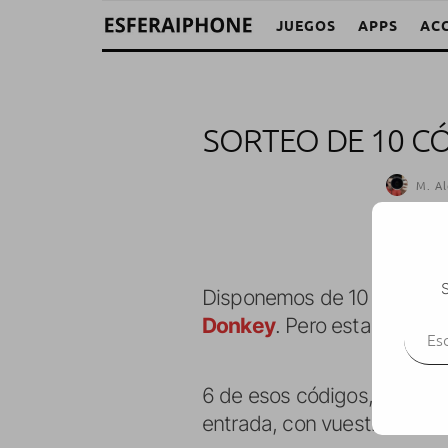
JUEGOS
APPS
AC
SORTEO DE 10 C
M. Al
S
Disponemos de 10 códigos 
Escr
Donkey
. Pero esta vez har
6 de esos códigos, los sor
entrada, con vuestro usuar