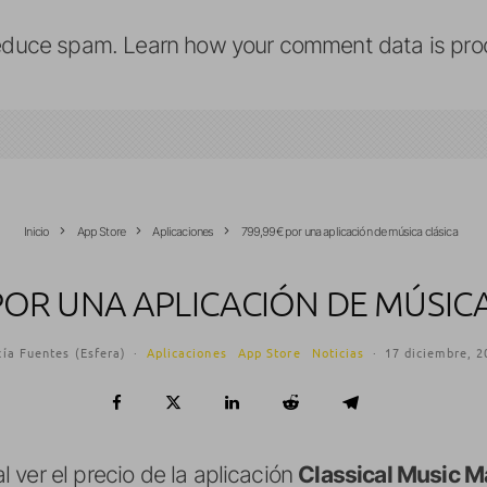
reduce spam.
Learn how your comment data is pro
Inicio
App Store
Aplicaciones
799,99€ por una aplicación de música clásica
POR UNA APLICACIÓN DE MÚSIC
ía Fuentes (Esfera)
·
Aplicaciones
App Store
Noticias
·
17 diciembre, 2
 ver el precio de la aplicación
Classical Music M