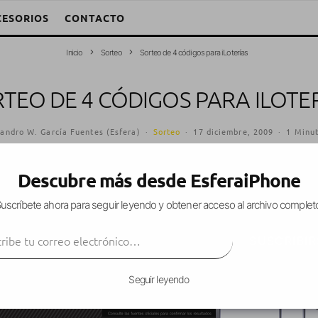
CESORIOS
CONTACTO
Inicio
Sorteo
Sorteo de 4 códigos para iLoterías
TEO DE 4 CÓDIGOS PARA ILOTE
jandro W. García Fuentes (Esfera)
·
Sorteo
·
17 diciembre, 2009
·
1 Minut
Descubre más desde EsferaiPhone
uscríbete ahora para seguir leyendo y obtener acceso al archivo complet
para descargar
iLoterías
, una aplicación que nos
ibe tu correo electrónico…
teria
realizados en España. Además, podremos ten
SUSCRIBIR
Seguir leyendo