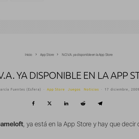
Inicio
App Store
N.O.V.A. ya disponible en la App Store
V.A. YA DISPONIBLE EN LA APP 
arcía Fuentes (Esfera)
·
App Store
Juegos
Noticias
·
17 diciembre, 200
ameloft
, ya está en la App Store y hay que decir