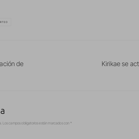
RTEO
ación de
Kirikae se act
ta
a.
Los campos obligatorios están marcados con
*