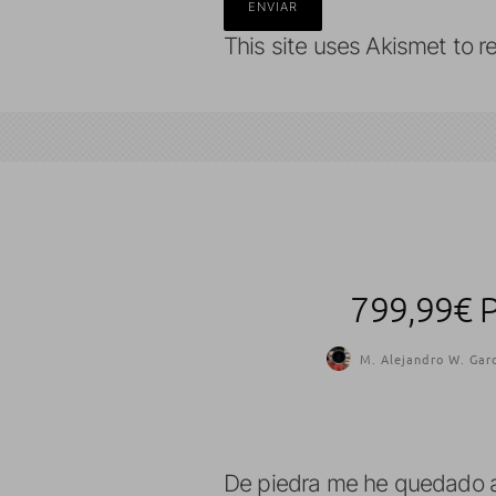
This site uses Akismet to 
799,99€ 
M. Alejandro W. Garc
De piedra me he quedado al