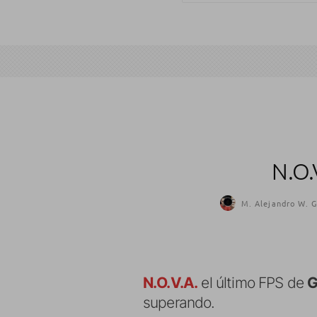
N.O.
M. Alejandro W. G
N.O.V.A.
el último FPS de
G
superando.