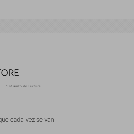
STORE
9
·
1 Minuto de lectura
 que cada vez se van