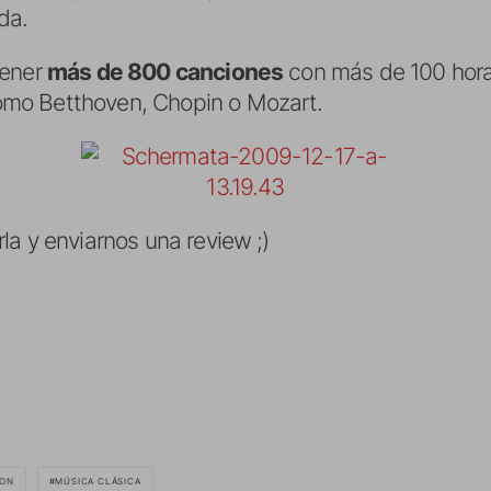
da.
tener
más de 800 canciones
con más de 100 hor
omo Betthoven, Chopin o Mozart.
a y enviarnos una review ;)
ION
MÚSICA CLÁSICA