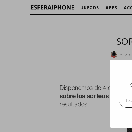
JUEGOS
APPS
AC
SOR
M. Ale
S
Disponemos de 4 códigos 
Escr
sobre los sorteos de la Lo
resultados.