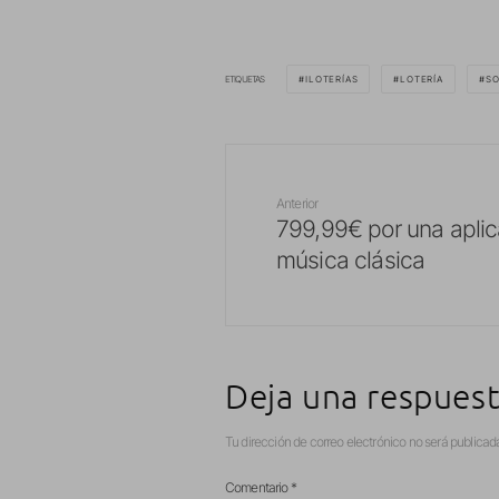
ETIQUETAS
ILOTERÍAS
LOTERÍA
SO
Anterior
799,99€ por una aplic
música clásica
Deja una respues
Tu dirección de correo electrónico no será publicad
Comentario
*