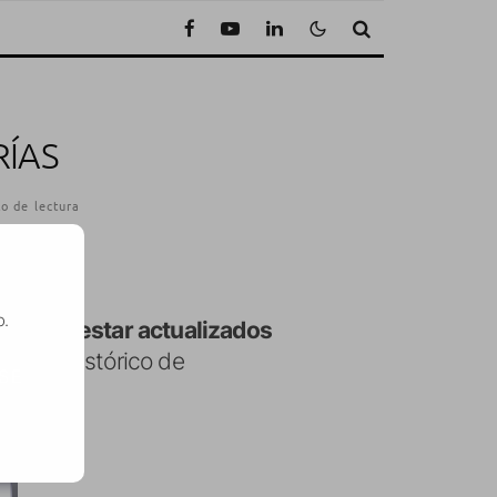
RÍAS
o de lectura
o.
 permite
estar actualizados
er un histórico de
SE