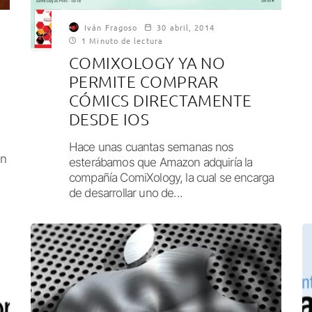
Iván Fragoso
30 abril, 2014
1 Minuto de lectura
COMIXOLOGY YA NO
PERMITE COMPRAR
CÓMICS DIRECTAMENTE
DESDE IOS
Hace unas cuantas semanas nos
ón
esterábamos que Amazon adquiría la
compañía ComiXology, la cual se encarga
de desarrollar uno de...