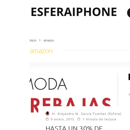
Inicio
amazon
amazon
M. Alejandro W. García Fuentes (Esfera)
9 enero, 2015
1 Minuto de lectura
HASTA UN 30% DE