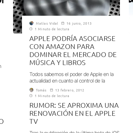
Matías Vidal
16 junio, 2013
1 Minuto de lectura
APPLE PODRÍA ASOCIARSE
CON AMAZON PARA
DOMINAR EL MERCADO DE
MÚSICA Y LIBROS
n
Todos sabemos el poder de Apple en la
actualidad en cuanto al control de la
música legal por Internet. iTunes...
Tomás
13 febrero, 2012
1 Minuto de lectura
RUMOR: SE APROXIMA UNA
RENOVACIÓN EN EL APPLE
O
TV
Tras la publicación de la última beta de iOS