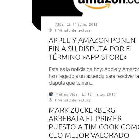
Alba
11 julio, 2013
1 Minuto de lectura
APPLE Y AMAZON PONEN
FIN A SU DISPUTA POR EL
TÉRMINO «APP STORE»
Esta es la noticia de hoy: Apple y Amazo
han llegado a un acuerdo para resolver la
disputa que tenían...
Matías Vidal
17 marzo, 2013
1 Minuto de lectura
MARK ZUCKERBERG
ARREBATA EL PRIMER
PUESTO A TIM COOK COM
CEO MEJOR VALORADO