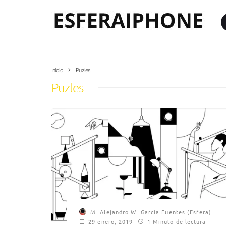
Inicio
Puzles
Puzles
M. Alejandro W. García Fuentes (Esfera)
29 enero, 2019
1 Minuto de lectura