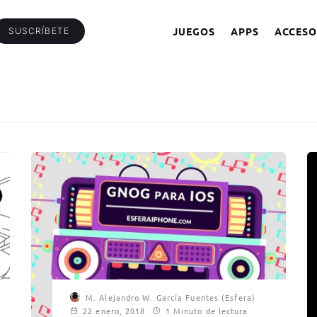
JUEGOS
APPS
ACCESO
SUSCRÍBETE
M. Alejandro W. García Fuentes (Esfera)
22 enero, 2018
1 Minuto de lectura