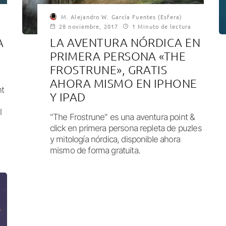
M. Alejandro W. García Fuentes (Esfera)
28 noviembre, 2017
1 Minuto de lectura
A
LA AVENTURA NÓRDICA EN
PRIMERA PERSONA «THE
FROSTRUNE», GRATIS
AHORA MISMO EN IPHONE
nt
Y IPAD
l
"The Frostrune" es una aventura point &
click en primera persona repleta de puzles
y mitología nórdica, disponible ahora
mismo de forma gratuita.