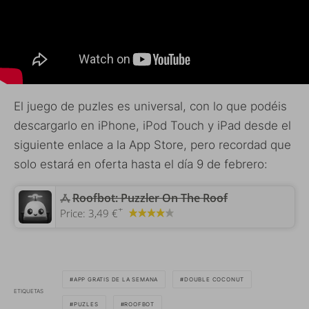
El juego de puzles es universal, con lo que podéis
descargarlo en iPhone, iPod Touch y iPad desde el
siguiente enlace a la App Store, pero recordad que
solo estará en oferta hasta el día 9 de febrero:
Roofbot: Puzzler On The Roof
+
Price:
3,49 €
APP GRATIS DE LA SEMANA
DOUBLE COCONUT
ETIQUETAS
PUZLES
ROOFBOT