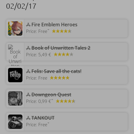
02/02/17
‎Fire Emblem Heroes
+
Price:
Free
‎Book of Unwritten Tales 2
Price:
5,49 €
Felis: Save all the cats!
Price:
Free
‎Downgeon Quest
+
Price:
0,99 €
TANKOUT
+
Price:
Free