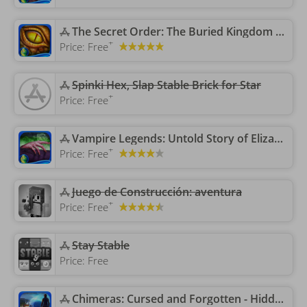
‎The Secret Order: The Buried Kingdom HD
+
Price:
Free
‎Spinki Hex, Slap Stable Brick for Star
+
Price:
Free
‎Vampire Legends: Untold Story of Elizabeth HD
+
Price:
Free
Juego de Construcción: aventura
+
Price:
Free
‎Stay Stable
Price:
Free
‎Chimeras: Cursed and Forgotten - Hidden Object