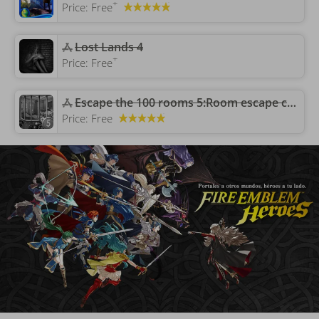
+
Price:
Free
‎Lost Lands 4
+
Price:
Free
Escape the 100 rooms 5:Room escape challenge games
Price:
Free