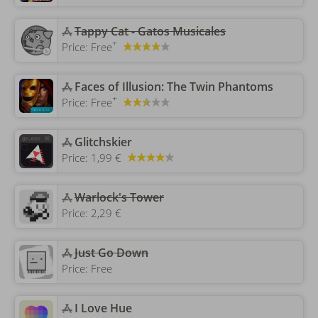
Tappy Cat - Gatos Musicales
+
Price:
Free
‎Faces of Illusion: The Twin Phantoms
+
Price:
Free
‎Glitchskier
Price:
1,99 €
Warlock's Tower
Price:
2,29 €
Just Go Down
Price:
Free
‎I Love Hue