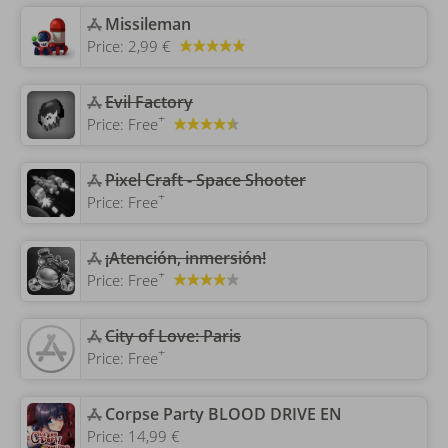
‎Missileman
Price:
2,99 €
Evil Factory
+
Price:
Free
‎Pixel Craft - Space Shooter
+
Price:
Free
¡Atención, inmersión!
+
Price:
Free
‎City of Love: Paris
+
Price:
Free
‎Corpse Party BLOOD DRIVE EN
Price:
14,99 €