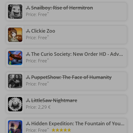
Snailboy: Rise of Hermitron
+
Price:
Free
‎Clickie Zoo
+
Price:
Free
‎The Curio Society: New Order HD - Adventure
+
Price:
Free
PuppetShow: The Face of Humanity
+
Price:
Free
LittleSaw Nightmare
Price:
2,29 €
‎Hidden Expedition: The Fountain of Youth
+
Price:
Free