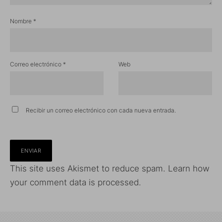
Nombre
*
Correo electrónico
*
Web
Recibir un correo electrónico con cada nueva entrada.
This site uses Akismet to reduce spam.
Learn how
your comment data is processed.