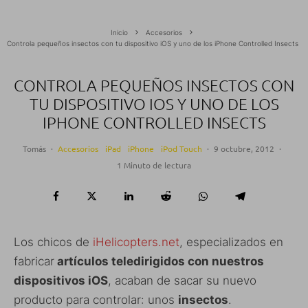
Inicio
Accesorios
Controla pequeños insectos con tu dispositivo iOS y uno de los iPhone Controlled Insects
CONTROLA PEQUEÑOS INSECTOS CON
TU DISPOSITIVO IOS Y UNO DE LOS
IPHONE CONTROLLED INSECTS
Tomás
·
Accesorios
iPad
iPhone
iPod Touch
·
9 octubre, 2012
·
1 Minuto de lectura
Los chicos de
iHelicopters.net
, especializados en
fabricar
artículos teledirigidos con nuestros
dispositivos iOS
, acaban de sacar su nuevo
producto para controlar: unos
insectos
.