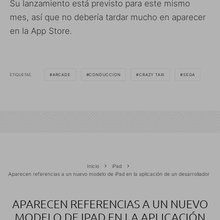
Su lanzamiento está previsto para este mismo
mes, así que no debería tardar mucho en aparecer
en la App Store.
ETIQUETAS
ARCADE
CONDUCCION
CRAZY TAXI
SEGA
Inicio
iPad
Aparecen referencias a un nuevo modelo de iPad en la aplicación de un desarrollador
APARECEN REFERENCIAS A UN NUEVO
MODELO DE IPAD EN LA APLICACIÓN