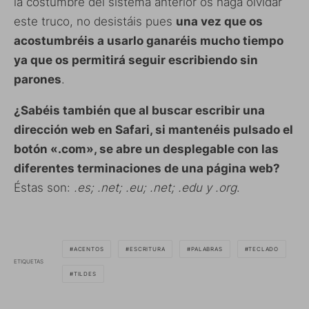
la costumbre del sistema anterior os haga olvidar
este truco, no desistáis pues
una vez que os
acostumbréis a usarlo ganaréis mucho tiempo
ya que os permitirá seguir escribiendo sin
parones
.
¿Sabéis también que al buscar escribir una
dirección web en Safari, si mantenéis pulsado el
botón «.com», se abre un desplegable con las
diferentes terminaciones de una página web?
Éstas son:
.es; .net; .eu; .net; .edu y .org
.
ACENTOS
ESCRITURA
PALABRAS
TECLADO
ETIQUETAS
TILDES