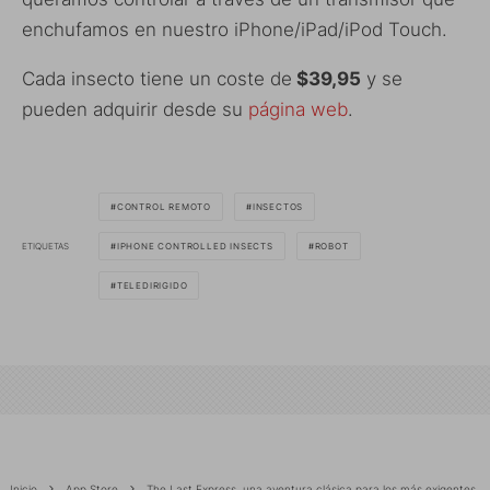
enchufamos en nuestro iPhone/iPad/iPod Touch.
Cada insecto tiene un coste de
$39,95
y se
pueden adquirir desde su
página web
.
CONTROL REMOTO
INSECTOS
ETIQUETAS
IPHONE CONTROLLED INSECTS
ROBOT
TELEDIRIGIDO
Inicio
App Store
The Last Express, una aventura clásica para los más exigentes