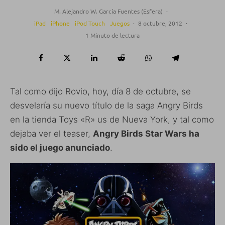
M. Alejandro W. García Fuentes (Esfera)
·
iPad
iPhone
iPod Touch
Juegos
·
8 octubre, 2012
·
1 Minuto de lectura
Tal como dijo Rovio, hoy, día 8 de octubre, se
desvelaría su nuevo título de la saga Angry Birds
en la tienda Toys «R» us de Nueva York, y tal como
dejaba ver el teaser,
Angry Birds Star Wars ha
sido el juego anunciado
.