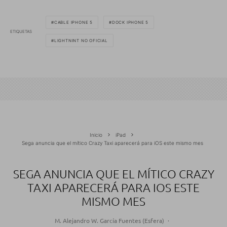
CABLE IPHONE 5
DOCK IPHONE 5
ETIQUETAS
LIGHTNINT NO OFICIAL
Inicio
iPad
Sega anuncia que el mítico Crazy Taxi aparecerá para iOS este mismo mes
SEGA ANUNCIA QUE EL MÍTICO CRAZY
TAXI APARECERÁ PARA IOS ESTE
MISMO MES
M. Alejandro W. García Fuentes (Esfera)
·