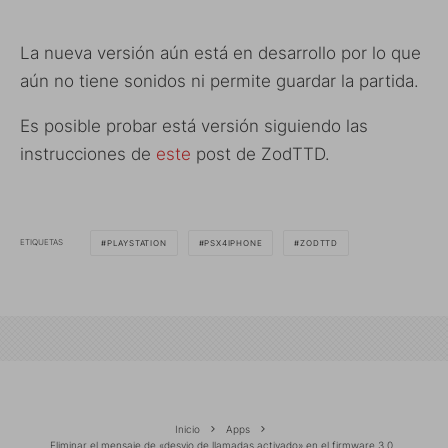
La nueva versión aún está en desarrollo por lo que
aún no tiene sonidos ni permite guardar la partida.
Es posible probar está versión siguiendo las
instrucciones de
este
post de ZodTTD.
ETIQUETAS
PLAYSTATION
PSX4IPHONE
ZODTTD
Inicio
Apps
Eliminar el mensaje de «desvio de llamadas activado» en el firmware 3.0