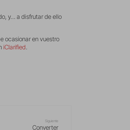
o, y… a disfrutar de ello
de ocasionar en vuestro
en
iClarified
.
Siguiente
Converter