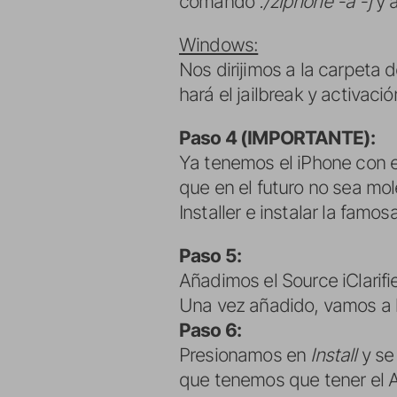
comando
./ziphone -a -j
y a
Windows:
Nos dirijimos a la carpeta
hará el jailbreak y activació
Paso 4 (IMPORTANTE):
Ya tenemos el iPhone con e
que en el futuro no sea mo
Installer e instalar la famo
Paso 5:
Añadimos el Source iClarifi
Una vez añadido, vamos a 
Paso 6:
Presionamos en
Install
y se
que tenemos que tener el A