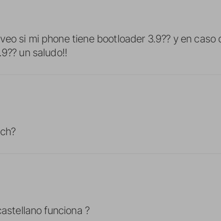
eo si mi phone tiene bootloader 3.9?? y en caso 
.9?? un saludo!!
uch?
castellano funciona ?