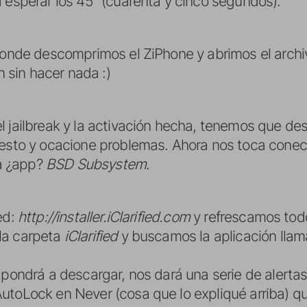
 esperar los 45″ (cuarenta y cinco segundos).
 donde descomprimos el ZiPhone y abrimos el arch
n sin hacer nada :)
l jailbreak y la activación hecha, tenemos que de
lesto y ocacione problemas. Ahora nos toca conecta
sa ¿app?
BSD Subsystem
.
ed:
http://installer.iClarified.com
y refrescamos tod
la carpeta
iClarified
y buscamos la aplicación lla
 pondrá a descargar, nos dará una serie de alert
utoLock en Never (cosa que lo expliqué arriba) q