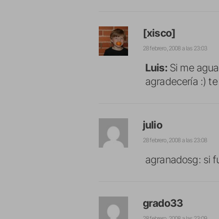
[xisco]
28 febrero, 2008 a las 23:03
Luis:
Si me aguan
agradecería :) t
julio
28 febrero, 2008 a las 23:08
agranadosg: si f
grado33
28 febrero, 2008 a las 23:09