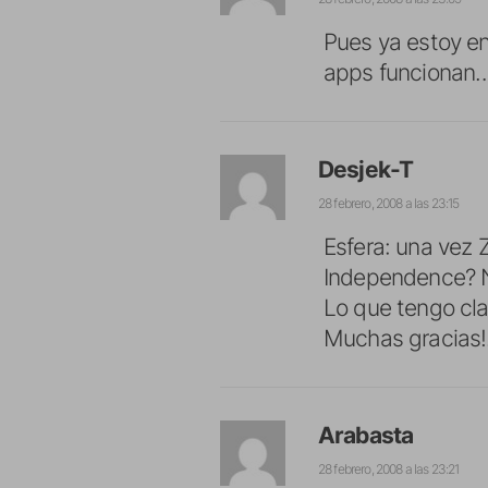
Pues ya estoy en
apps funcionan
Desjek-T
28 febrero, 2008 a las 23:15
Esfera: una vez Z
Independence? No
Lo que tengo cla
Muchas gracias!
Arabasta
28 febrero, 2008 a las 23:21