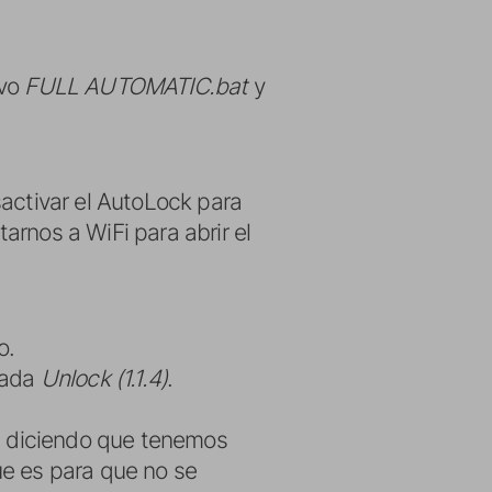
ivo
FULL AUTOMATIC.bat
y
sactivar el AutoLock para
rnos a WiFi para abrir el
o.
mada
Unlock (1.1.4)
.
as diciendo que tenemos
ue es para que no se