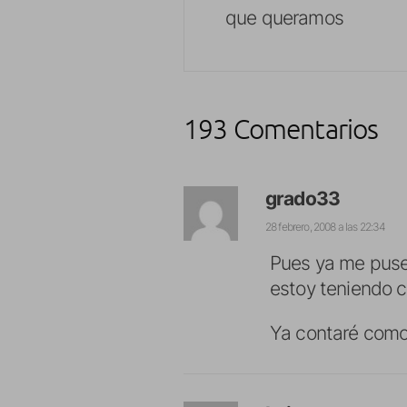
que queramos
193 Comentarios
grado33
28 febrero, 2008 a las 22:34
Pues ya me puse
estoy teniendo co
Ya contaré como