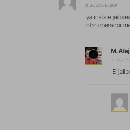
13 julio, 2015 a las 18:09
ya instale jailb
otro operador m
M. Ale
13 julio, 2015 
El jai