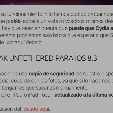
 su funcionamiento ni lo hemos podido probar no
 que podéis echarle un vistazo vosotros mismos d
í, hay que tener en cuenta que
puede que Cydia a
presenta problemas solo habrá que esperar a que Sa
de uso aquí debajo.
AK UNTETHERED PARA IOS 8.3
hacer es una
copia de seguridad
de nuestro dispo
ecial cuidado con las fotos, ya que si lo hacemos 
y tengamos que sacarlas manualmente.
Phone, iPad o iPad Touch
actualizado a la última v
ersión del
desde aquí
.