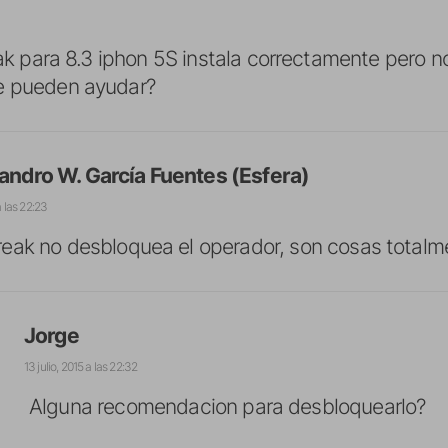
reak para 8.3 iphon 5S instala correctamente pero 
e pueden ayudar?
jandro W. García Fuentes (Esfera)
a las 22:23
lbreak no desbloquea el operador, son cosas total
Jorge
13 julio, 2015 a las 22:32
Alguna recomendacion para desbloquearlo?