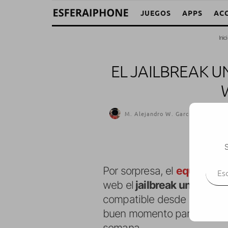
JUEGOS
APPS
AC
Inic
EL JAILBREAK U
M. Alejandro W. García Fuentes (
S
Escr
Por sorpresa, el
equipo Ta
web el
jailbreak untethere
compatible desde iOS 8.1.3
buen momento para actualiz
semana.