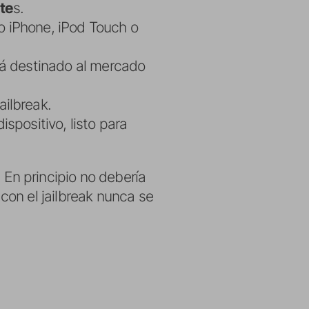
te
s.
o iPhone, iPod Touch o
tá destinado al mercado
ailbreak.
spositivo, listo para
 En principio no debería
on el jailbreak nunca se