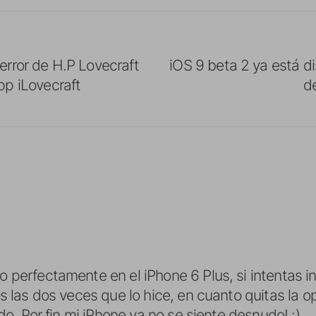
terror de H.P Lovecraft
iOS 9 beta 2 ya está d
app iLovecraft
d
perfectamente en el iPhone 6 Plus, si intentas ins
s las dos veces que lo hice, en cuanto quitas la op
ido. Por fin mi iPhone ya no se siente desnudo! :)