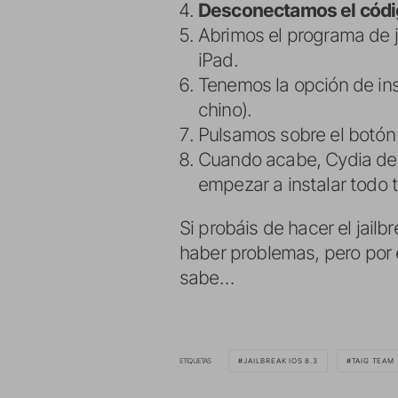
Desconectamos el códig
Abrimos el programa de 
iPad.
Tenemos la opción de ins
chino).
Pulsamos sobre el botón 
Cuando acabe, Cydia deber
empezar a instalar todo 
Si probáis de hacer el jail
haber problemas, pero por 
sabe…
ETIQUETAS
JAILBREAK IOS 8.3
TAIG TEAM