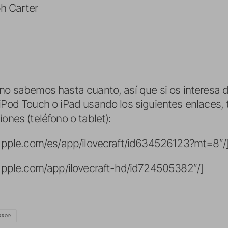
h Carter
no sabemos hasta cuanto, así que si os interesa 
 iPod Touch o iPad usando los siguientes enlaces,
ones (teléfono o tablet):
s.apple.com/es/app/ilovecraft/id634526123?mt=8″/
s.apple.com/app/ilovecraft-hd/id724505382″/]
RROR