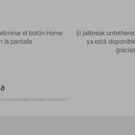
 eliminar el botón Home
El jailbreak untethere
n la pantalla
ya está disponib
gracia
ta
a.
Los campos obligatorios están marcados con
*