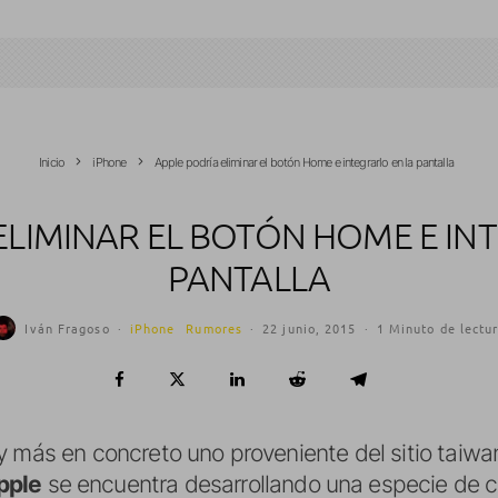
Inicio
iPhone
Apple podría eliminar el botón Home e integrarlo en la pantalla
ELIMINAR EL BOTÓN HOME E IN
PANTALLA
Iván Fragoso
·
iPhone
Rumores
·
22 junio, 2015
·
1 Minuto de lectu
y más en concreto uno proveniente del sitio taiw
pple
se encuentra desarrollando una especie de ci