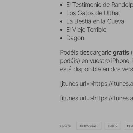
El Testimonio de Randolp
Los Gatos de Ulthar
La Bestia en la Cueva
El Viejo Terrible
Dagon
Podéis descargarlo
gratis
(
podáis) en vuestro iPhone,
está disponible en dos versi
[itunes url=»https://itune
[itunes url=»https://itune
ETIQUETAS
ILOVECRAFT
LIBRO
TE