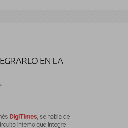
TEGRARLO EN LA
ra
anés
DigiTimes
, se habla de
rcuito interno que integre