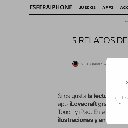
JUEGOS
APPS
AC
Ini
5 RELATOS DE
M. Alejandro W. García Fue
S
Escr
Si os gusta
la lectura, los 
app
iLovecraft gratis por 
Touch y iPad. En ella enco
ilustraciones y animacion