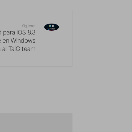
Siguiente
d para iOS 8.3
le en Windows
s al TaiG team