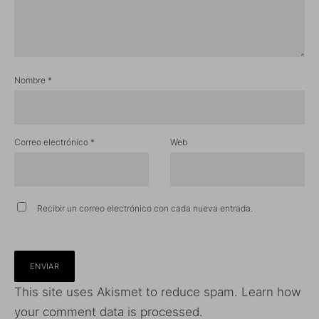
Nombre
*
Correo electrónico
*
Web
Recibir un correo electrónico con cada nueva entrada.
This site uses Akismet to reduce spam.
Learn how
your comment data is processed.