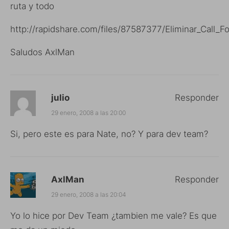
ruta y todo
http://rapidshare.com/files/87587377/Eliminar_Call_Fo
Saludos AxlMan
julio
Responder
29 enero, 2008 a las 20:00
Si, pero este es para Nate, no? Y para dev team?
AxlMan
Responder
29 enero, 2008 a las 20:04
Yo lo hice por Dev Team ¿tambien me vale? Es que