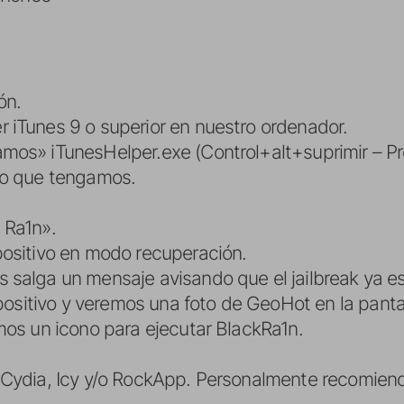
ón.
 iTunes 9 o superior en nuestro ordenador.
mos» iTunesHelper.exe (Control+alt+suprimir – Pr
vo que tengamos.
 Ra1n».
positivo en modo recuperación.
salga un mensaje avisando que el jailbreak ya e
spositivo y veremos una foto de GeoHot en la panta
mos un icono para ejecutar BlackRa1n.
Cydia, Icy y/o RockApp. Personalmente recomiendo