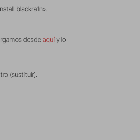
stall blackra1n».
scargamos desde
aquí
y lo
ro (sustituir).