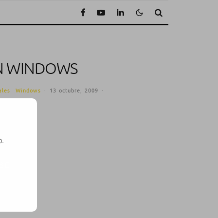
EN WINDOWS
ales
Windows
·
13 octubre, 2009
·
o.
Ra1n
.
SE