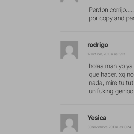
Perdon corrijo…
por copy and pas
rodrigo
12 octubre, 2010 a las 19:13
holaa man yo ya t
que hacer, xq no
nada, mire tu tu
un fuking genio
Yesica
30 noviembre, 2010 a las 18:24