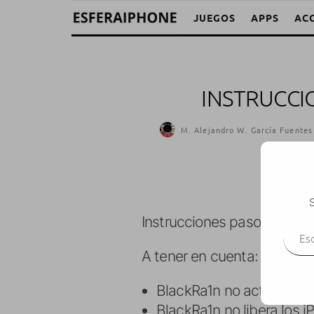
JUEGOS
APPS
AC
INSTRUCCI
M. Alejandro W. García Fuentes
S
Escr
Instrucciones paso a paso 
A tener en cuenta:
BlackRa1n no activa los i
BlackRa1n no libera los i