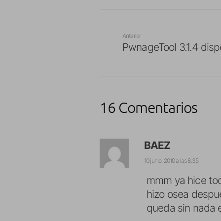
Anterior
PwnageTool 3.1.4 disp
16 Comentarios
BAEZ
10 junio, 2010 a las 8:35
mmm ya hice tod
hizo osea despue
queda sin nada e