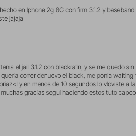
..hecho en Iphone 2g 8G con firm 3.1.2 y baseba
te jajaja
enia el jail 3.1.2 con blackra1n, y se me quedo sin 
 queria correr denuevo el black, me ponia waiting 
toriaz<l y en menos de 10 segundos lo vloviste a l
o muchas gracias segui haciendo estos tuto capoo