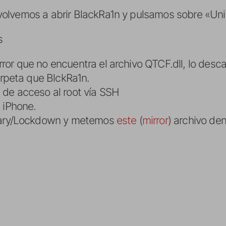
volvemos a abrir BlackRa1n y pulsamos sobre «Unin
s
rror que no encuentra el archivo QTCF.dll, lo de
rpeta que BlckRa1n.
a de acceso al root vía SSH
 iPhone.
rary/Lockdown y metemos
este
(
mirror
) archivo dent