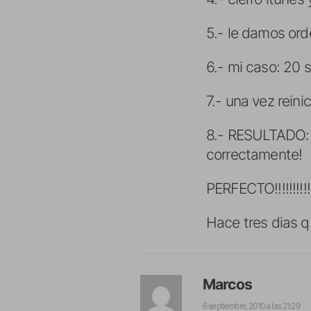
5.- le damos ord
6.- mi caso: 20 
7.- una vez reini
8.- RESULTADO: m
correctamente!
PERFECTO!!!!!!!!!!
Hace tres dias 
Marcos
6 septiembre, 2010 a las 21:29