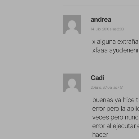
andrea
14 julio, 2010 a las 2:03
x alguna extraña
xfaaa ayudenen
Cadi
20 julio, 2010 a las 7:51
buenas ya hice t
error pero la ap
veces pero nunca
error al ejecuta
hacer