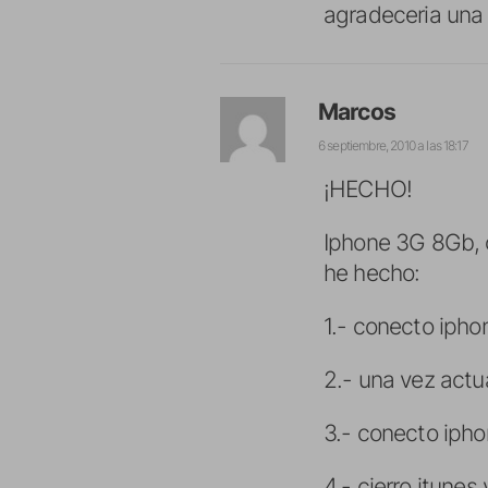
agradeceria una 
Marcos
6 septiembre, 2010 a las 18:17
¡HECHO!
Iphone 3G 8Gb, o
he hecho:
1.- conecto iphon
2.- una vez actu
3.- conecto ipho
4.- cierro itun