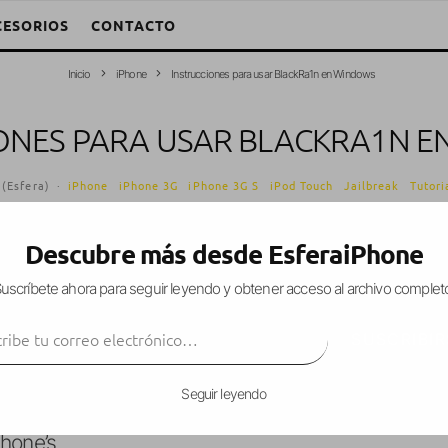
CESORIOS
CONTACTO
Inicio
iPhone
Instrucciones para usar BlackRa1n en Windows
ONES PARA USAR BLACKRA1N 
 (Esfera)
·
iPhone
iPhone 3G
iPhone 3G S
iPod Touch
Jailbreak
Tutori
1 Minuto de lectura
Descubre más desde EsferaiPhone
uscríbete ahora para seguir leyendo y obtener acceso al archivo complet
ibe tu correo electrónico…
para usar la nueva herramienta de GeoHot:
Black
SUSCRIBIR
Seguir leyendo
Phone’s
Phone’s