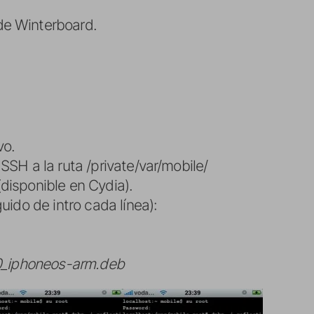
de Winterboard.
.
vo.
SSH a la ruta /private/var/mobile/
disponible en Cydia).
uido de intro cada línea):
.0_iphoneos-arm.deb