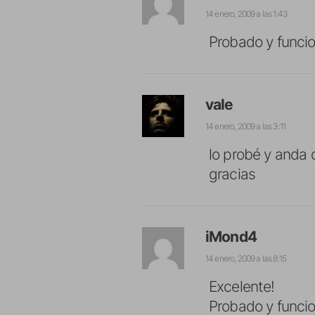
14 enero, 2009 a las 1:43
Probado y funci
vale
14 enero, 2009 a las 3:11
lo probé y anda d
gracias
iMond4
14 enero, 2009 a las 8:15
Excelente!
Probado y funci