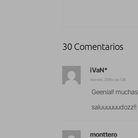
30 Comentarios
iVaN*
14 enero, 2009 a las 1:28
Geenial! muchas 
saluuuuuudozz!!
monttero