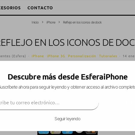
CESORIOS
CONTACTO
Inicio
iPhone
Reflejo en los iconos de dock
EFLEJO EN LOS ICONOS DE DO
uentes (Esfera)
·
iPhone
iPhone 3G
Personalización
Tutoriales
·
14 ene
Descubre más desde EsferaiPhone
uscríbete ahora para seguir leyendo y obtener acceso al archivo complet
 a los iconos del dock
, sean cuales sean, en firm
ibe tu correo electrónico…
SUSCRIBIR
Seguir leyendo