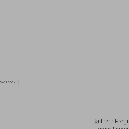
CONOS DOCK
Jailbird: Pro
crear firmw