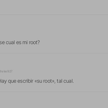
e cual es mi root?
 a las 9:27
ay que escribir «su root», tal cual.