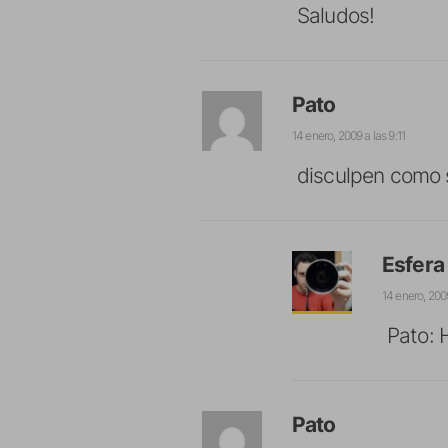
Saludos!
Pato
14 enero, 2009 a las 9:11
disculpen como s
Esfera
14 enero, 2009
Pato: H
Pato