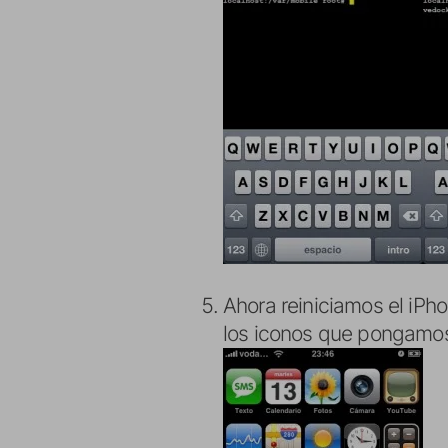
Ahora reiniciamos el iPh
los iconos que pongamo