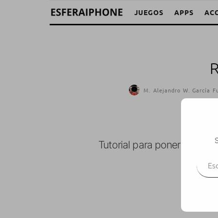
JUEGOS
APPS
AC
R
M. Alejandro W. García F
S
Tutorial para poner
reflejos
Escr