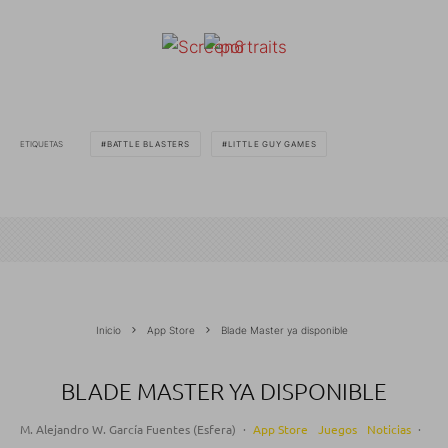
ETIQUETAS
BATTLE BLASTERS
LITTLE GUY GAMES
Inicio
App Store
Blade Master ya disponible
BLADE MASTER YA DISPONIBLE
M. Alejandro W. García Fuentes (Esfera)
·
App Store
Juegos
Noticias
·